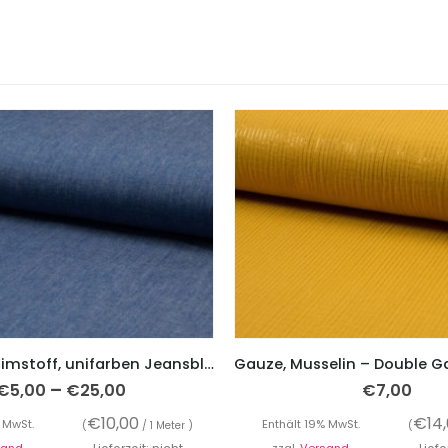
Leichter Denimstoff, unifarben Jeansblau
–
€
5,00
€
25,00
€
7,00
€
10,00
€
14
 MwSt.
Enthält 19% MwSt.
(
/ 1 Meter )
(