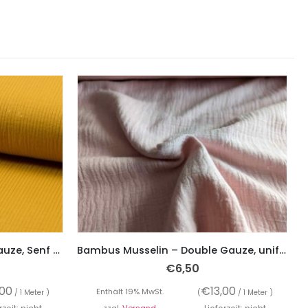
Gauze, Musselin – Double Gauze, Senf mit feinen Glitzer Streifen
Bambus Musselin – Double Gauze, unifarben Rosa
€
6,50
,00
€
13,00
Enthält 19% MwSt.
/ 1 Meter )
(
/ 1 Meter )