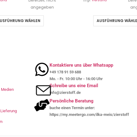
sand
Lieferzeit: nicht
zzgl.
Versand
Liefe
angegeben
an
USFÜHRUNG WÄHLEN
AUSFÜHRUNG WÄHL
Kontaktiere uns über Whatsapp
+49 178 91 59 688
Mo. - Fr. 10:00 Uhr - 16:00 Uhr
Schreibe uns eine Email
le Medien
info@zierstoff.de
Persönliche Beratung
buche einen Termin unter:
Lieferung
https://my.meetergo.com/ilka-meis/zierstoff
um