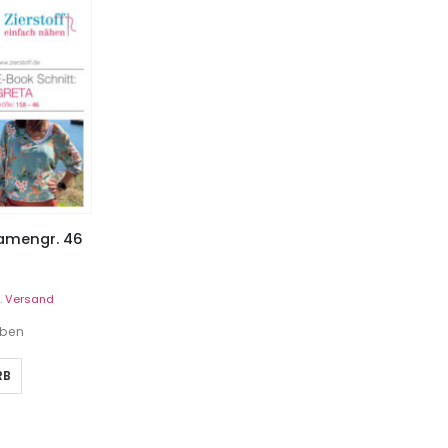
Damengr. 46
.
Versand
eben
RB