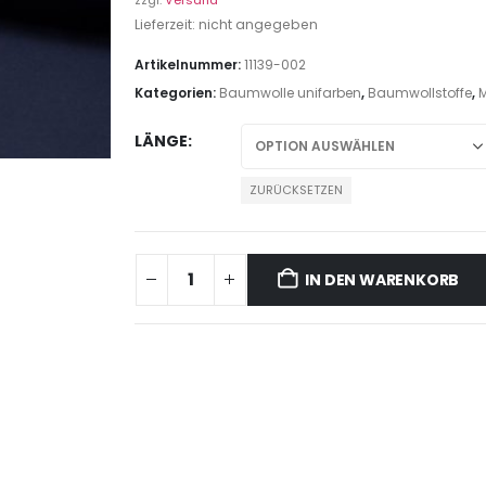
zzgl.
Versand
Lieferzeit: nicht angegeben
Artikelnummer:
11139-002
Kategorien:
Baumwolle unifarben
,
Baumwollstoffe
,
M
LÄNGE
ZURÜCKSETZEN
IN DEN WARENKORB