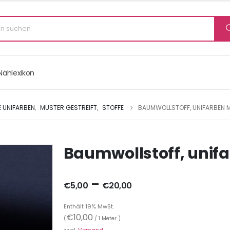
Nählexikon
 UNIFARBEN
,
MUSTER GESTREIFT
,
STOFFE
BAUMWOLLSTOFF, UNIFARBEN 
Baumwollstoff, unif
–
€
5,00
€
20,00
Enthält 19% MwSt.
€
10,00
(
/ 1 Meter )