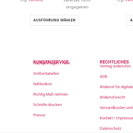
zzgl.
Versand
Lieferzeit: nicht
zzgl.
Ver
angegeben
AUSFÜHRUNG WÄHLEN
A
KUNDENSERVICE
RECHTLICHES
Häufige Fragen / Hilfe
Vertrag widerrufen
Größentabellen
AGB
Nählexikon
Widerruf für digita
Richtig Maß nehmen
Widerrufsrecht
Schnitte drucken
Versandkosten und 
Presse
Kontakt / Impress
Datenschutz