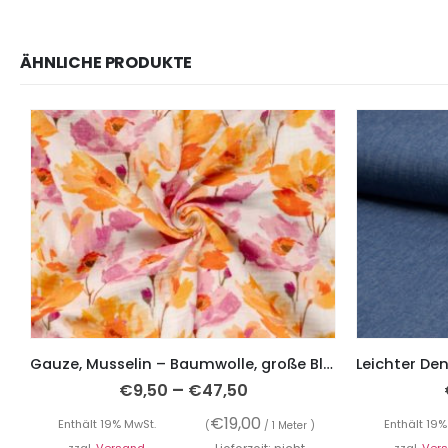
ÄHNLICHE PRODUKTE
Gauze, Musselin – Baumwolle, große Blumen Orange / Gelb
–
€
9,50
€
47,50
€
19,00
Enthält 19% MwSt.
Enthält 19%
(
/ 1 Meter )