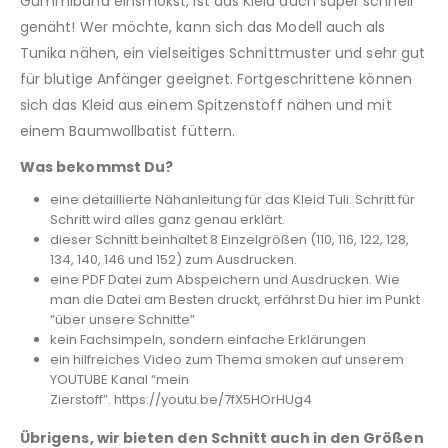
Gummiband einsmokst, ist das Kleid auch super schnell
genäht! Wer möchte, kann sich das Modell auch als
Tunika nähen, ein vielseitiges Schnittmuster und sehr gut
für blutige Anfänger geeignet. Fortgeschrittene können
sich das Kleid aus einem Spitzenstoff nähen und mit
einem Baumwollbatist füttern.
Was bekommst Du?
eine detaillierte Nähanleitung für das Kleid Tuli. Schritt für
Schritt wird alles ganz genau erklärt.
dieser Schnitt beinhaltet 8 Einzelgrößen (110, 116, 122, 128,
134, 140, 146 und 152) zum Ausdrucken.
eine PDF Datei zum Abspeichern und Ausdrucken. Wie
man die Datei am Besten druckt, erfährst Du hier im Punkt
“über unsere Schnitte”
kein Fachsimpeln, sondern einfache Erklärungen
ein hilfreiches Video zum Thema smoken auf unserem
YOUTUBE Kanal “mein
Zierstoff”. https://youtu.be/7fX5HOrHUg4
Übrigens, wir bieten den Schnitt auch in den Größen