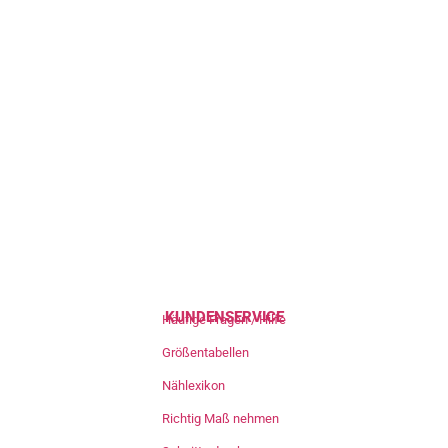
KUNDENSERVICE
Häufige Fragen / Hilfe
Größentabellen
Nählexikon
Richtig Maß nehmen