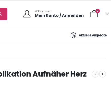
0
Willkommen
Mein Konto / Anmelden
Aktuelle Angebote
likation Aufnäher Herz