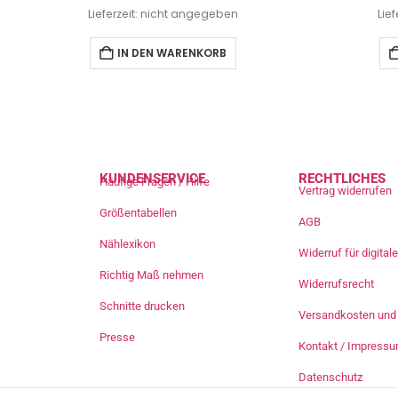
Lieferzeit: nicht angegeben
Lie
IN DEN WARENKORB
KUNDENSERVICE
RECHTLICHES
Häufige Fragen / Hilfe
Vertrag widerrufen
Größentabellen
AGB
Nählexikon
Widerruf für digita
Richtig Maß nehmen
Widerrufsrecht
Schnitte drucken
Versandkosten und 
Presse
Kontakt / Impress
Datenschutz