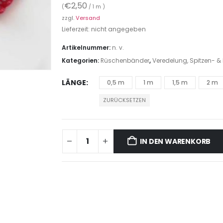
€
2,50
(
/ 1 m )
zzgl.
Versand
Lieferzeit: nicht angegeben
Artikelnummer:
n. v.
Kategorien:
Rüschenbänder
,
Veredelung, Spitzen- &
LÄNGE
0,5 m
1 m
1,5 m
2 m
ZURÜCKSETZEN
IN DEN WARENKORB