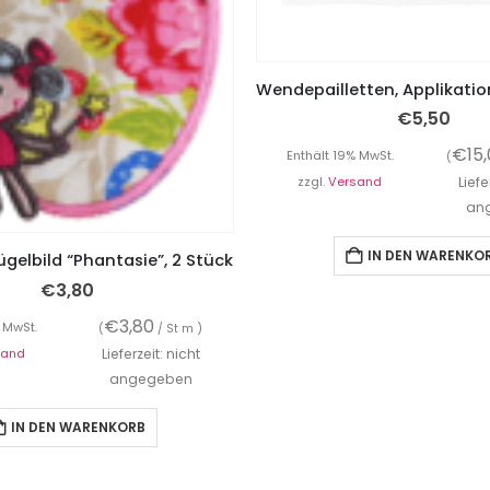
€
5,50
€
15
Enthält 19% MwSt.
(
zzgl.
Versand
Liefe
an
IN DEN WARENKO
ügelbild “Phantasie”, 2 Stück
€
3,80
€
3,80
 MwSt.
(
/ St m )
sand
Lieferzeit: nicht
angegeben
IN DEN WARENKORB