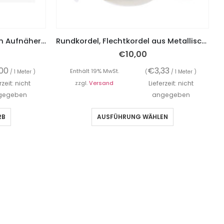
Wendepailletten, Applikation Aufnäher LOVE
Rundkordel, Flechtkordel aus Metallischen Garnen mit Lurex – 3 Meter
€
10,00
,00
€
3,33
Enthält 19% MwSt.
/ 1 Meter )
(
/ 1 Meter )
rzeit: nicht
zzgl.
Versand
Lieferzeit: nicht
gegeben
angegeben
RB
AUSFÜHRUNG WÄHLEN