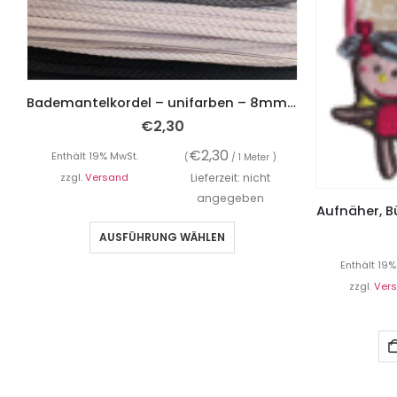
Bademantelkordel – unifarben – 8mm breit – 1 Meter
€
2,30
€
2,30
Enthält 19% MwSt.
(
/ 1 Meter )
zzgl.
Versand
Lieferzeit: nicht
angegeben
Aufnäher, B
AUSFÜHRUNG WÄHLEN
Enthält 19%
zzgl.
Ver