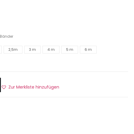
 Bänder
2,5m
3 m
4 m
5 m
6 m
Zur Merkliste hinzufügen