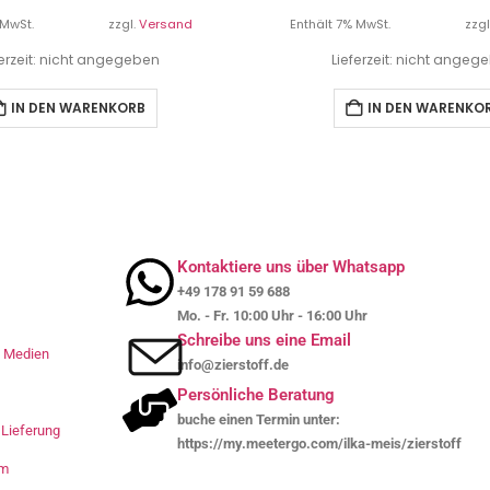
 MwSt.
zzgl.
Versand
Enthält 7% MwSt.
zzgl
ferzeit: nicht angegeben
Lieferzeit: nicht angeg
IN DEN WARENKORB
IN DEN WARENKO
Kontaktiere uns über Whatsapp
+49 178 91 59 688
Mo. - Fr. 10:00 Uhr - 16:00 Uhr
Schreibe uns eine Email
le Medien
info@zierstoff.de
Persönliche Beratung
buche einen Termin unter:
Lieferung
https://my.meetergo.com/ilka-meis/zierstoff
um