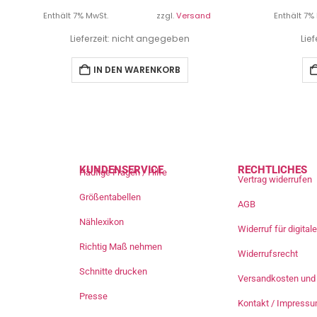
Enthält 7% MwSt.
zzgl.
Versand
Enthält 7%
Lieferzeit: nicht angegeben
Lie
IN DEN WARENKORB
KUNDENSERVICE
RECHTLICHES
Häufige Fragen / Hilfe
Vertrag widerrufen
Größentabellen
AGB
Nählexikon
Widerruf für digita
Richtig Maß nehmen
Widerrufsrecht
Schnitte drucken
Versandkosten und 
Presse
Kontakt / Impress