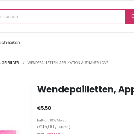
Nählexikon
ÜGELBILDER
WENDEPAILLETTEN, APPLIKATION AUFNÄHER LOVE
Wendepailletten, Ap
€
5,50
Enthält 19% MwSt.
€
15,00
(
/ 1 Meter )