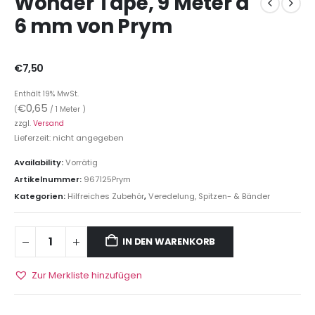
Wonder Tape, 9 Meter a
6 mm von Prym
€
7,50
Enthält 19% MwSt.
€
0,65
(
/ 1 Meter )
zzgl.
Versand
Lieferzeit: nicht angegeben
Availability:
Vorrätig
Artikelnummer:
967125Prym
Kategorien:
Hilfreiches Zubehör
,
Veredelung, Spitzen- & Bänder
IN DEN WARENKORB
Zur Merkliste hinzufügen