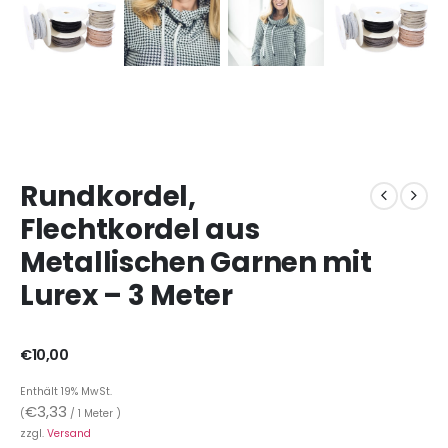
Rundkordel,
Flechtkordel aus
Metallischen Garnen mit
Lurex – 3 Meter
€
10,00
Enthält 19% MwSt.
€
3,33
(
/ 1 Meter )
zzgl.
Versand