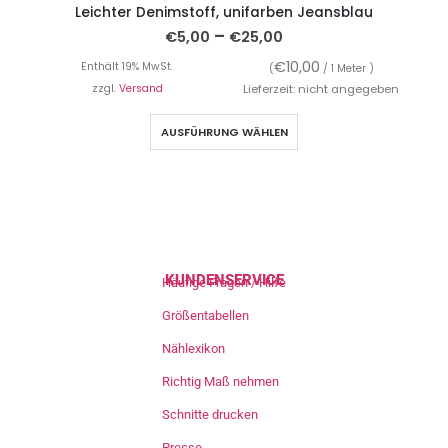
Leichter Denimstoff, unifarben Jeansblau
B
–
€
5,00
€
25,00
€
10,00
Enthält 19% MwSt.
(
/ 1 Meter )
zzgl.
Versand
Lieferzeit: nicht angegeben
AUSFÜHRUNG WÄHLEN
KUNDENSERVICE
Häufige Fragen / Hilfe
Größentabellen
Nählexikon
Richtig Maß nehmen
Schnitte drucken
Presse