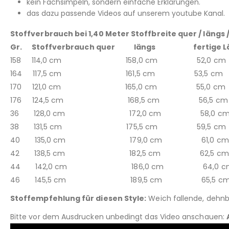
kein Fachsimpeln, sondern einfache Erklärungen.
das dazu passende Videos auf unserem youtube Kanal.
Stoffverbrauch bei 1,40 Meter Stoffbreite quer / längs
Gr. Stoffverbrauch quer längs fertige L
158 114,0 cm 158,0 cm 52,0 cm
164 117,5 cm 161,5 cm 53,5 cm
170 121,0 cm 165,0 cm 55,0 cm
176 124,5 cm 168,5 cm 56,5 cm
36 128,0 cm 172,0 cm 58,0 c
38 131,5 cm 175,5 cm 59,5 cm
40 135,0 cm 179,0 cm 61,0 cm
42 138,5 cm 182,5 cm 62,5 cm
44 142,0 cm 186,0 cm 64,0 c
46 145,5 cm 189,5 cm 65,5 c
Stoffempfehlung für diesen Style:
Weich fallende, dehnbar
Bitte vor dem Ausdrucken unbedingt das Video anschauen: