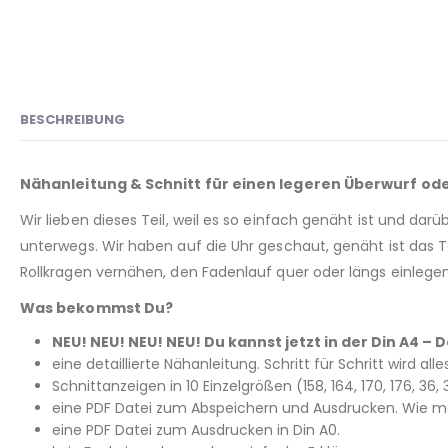
BESCHREIBUNG
Nähanleitung & Schnitt für einen legeren Überwurf od
Wir lieben dieses Teil, weil es so einfach genäht ist und dar
unterwegs. Wir haben auf die Uhr geschaut, genäht ist das Teil
Rollkragen vernähen, den Fadenlauf quer oder längs einlegen
Was bekommst Du?
NEU! NEU! NEU! NEU! Du kannst jetzt in der Din A4 
eine detaillierte Nähanleitung. Schritt für Schritt wird all
Schnittanzeigen in 10 Einzelgrößen (158, 164, 170, 176, 3
eine PDF Datei zum Abspeichern und Ausdrucken. Wie man
eine PDF Datei zum Ausdrucken in Din A0.