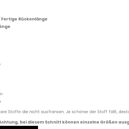
 / Fertige Rückenlänge
änge
m
m
m
e Stoffe die nicht ausfransen. Je schöner der Stoff fällt, dest
Achtung, bei diesem Schnitt können einzelne Größen aus