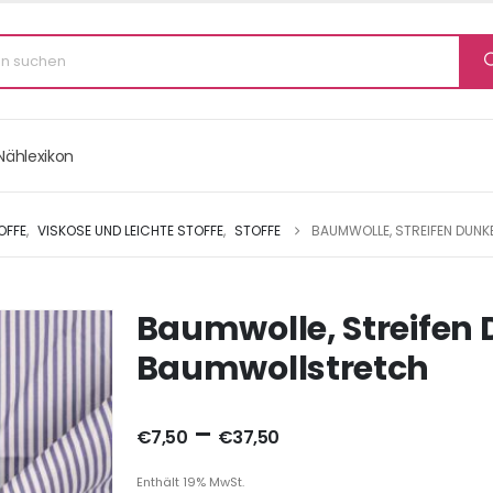
Nählexikon
OFFE
,
VISKOSE UND LEICHTE STOFFE
,
STOFFE
BAUMWOLLE, STREIFEN DUNK
Baumwolle, Streifen
Baumwollstretch
–
€
7,50
€
37,50
Enthält 19% MwSt.