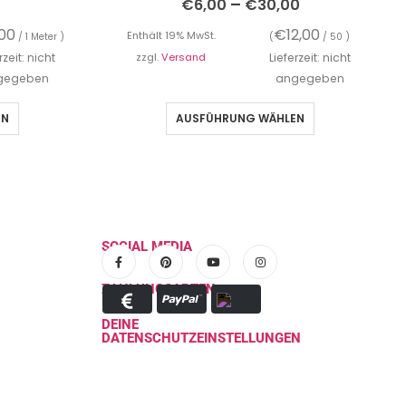
–
€
6,00
€
30,00
,00
€
12,00
Enthält 19% MwSt.
/ 1 Meter )
(
/ 50 )
rzeit: nicht
zzgl.
Versand
Lieferzeit: nicht
gegeben
angegeben
EN
AUSFÜHRUNG WÄHLEN
SOCIAL MEDIA
ZAHLUNGSARTEN
DEINE
DATENSCHUTZEINSTELLUNGEN