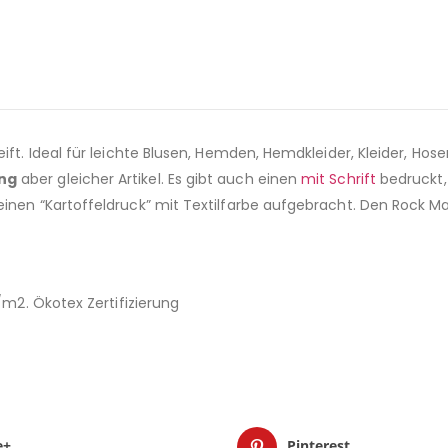
eift. Ideal für leichte Blusen, Hemden, Hemdkleider, Kleider, Ho
ung
aber gleicher Artikel. Es gibt auch einen
mit Schrift
bedruckt, 
einen “Kartoffeldruck” mit Textilfarbe aufgebracht. Den Rock M
/m2. Ökotex Zertifizierung
e+
Pinterest