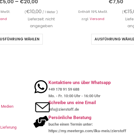
–
€
5,00
€
20,00
€
7,50
€
10,00
€
15
 MwSt.
Enthält 19% MwSt.
(
/ 1 Meter )
(
sand
Lieferzeit: nicht
zzgl.
Versand
Liefe
angegeben
an
USFÜHRUNG WÄHLEN
AUSFÜHRUNG WÄHL
Kontaktiere uns über Whatsapp
+49 178 91 59 688
Mo. - Fr. 10:00 Uhr - 16:00 Uhr
Schreibe uns eine Email
le Medien
info@zierstoff.de
Persönliche Beratung
buche einen Termin unter:
Lieferung
https://my.meetergo.com/ilka-meis/zierstoff