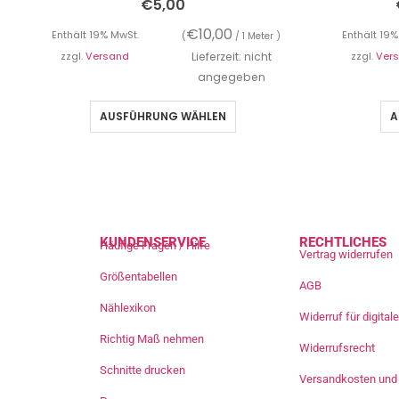
€
5,00
€
10,00
Enthält 19% MwSt.
Enthält 19%
(
/ 1 Meter )
zzgl.
Versand
Lieferzeit: nicht
zzgl.
Ver
angegeben
AUSFÜHRUNG WÄHLEN
A
KUNDENSERVICE
RECHTLICHES
Häufige Fragen / Hilfe
Vertrag widerrufen
Größentabellen
AGB
Nählexikon
Widerruf für digita
Richtig Maß nehmen
Widerrufsrecht
Schnitte drucken
Versandkosten und 