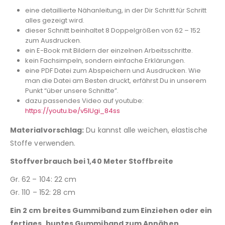
eine detaillierte Nähanleitung, in der Dir Schritt für Schritt
alles gezeigt wird.
dieser Schnitt beinhaltet 8 Doppelgrößen von 62 – 152
zum Ausdrucken.
ein E-Book mit Bildern der einzelnen Arbeitsschritte.
kein Fachsimpeln, sondern einfache Erklärungen.
eine PDF Datei zum Abspeichern und Ausdrucken. Wie
man die Datei am Besten druckt, erfährst Du in unserem
Punkt “über unsere Schnitte”.
dazu passendes Video auf youtube:
https://youtu.be/v5IUgi_84ss
Materialvorschlag:
Du kannst alle weichen, elastische
Stoffe verwenden.
Stoffverbrauch bei 1,40 Meter Stoffbreite
Gr. 62 – 104: 22 cm
Gr. 110 – 152: 28 cm
Ein 2 cm breites Gummiband zum Einziehen oder ein
fertiges, buntes Gummiband zum Annähen.