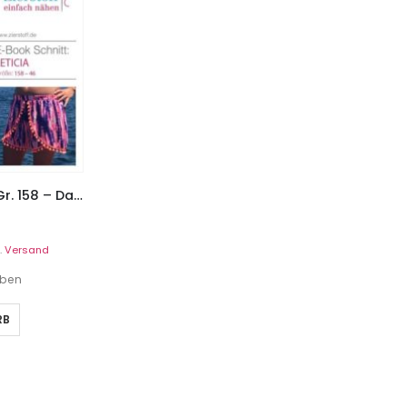
Kurze Hose, Short “LETICIA”, Gr. 158 – Damengr. 46
.
Versand
eben
RB