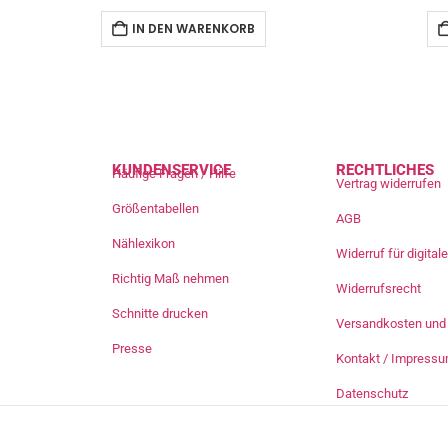
IN DEN WARENKORB
KUNDENSERVICE
RECHTLICHES
Häufige Fragen / Hilfe
Vertrag widerrufen
Größentabellen
AGB
Nählexikon
Widerruf für digita
Richtig Maß nehmen
Widerrufsrecht
Schnitte drucken
Versandkosten und 
Presse
Kontakt / Impress
Datenschutz