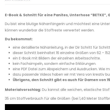
E-Book & Schnitt für eine Panites, Unterhose “BETKE”, Gr
Du bist eine blutige Nähanfängerin und möchtest eine Unterh
können wunderbar die Stoffreste verwertet werden.
Du bekommst:
eine detaillierte Nähanleitung, in der Dir Schritt für Schritt
dieser Schnitt beinhaltet 16 einzelne Größen von 62 – 1
ein E-Book mit Bildern der einzelnen Arbeitsschritte.
kein Fachsimpeln, sondern einfache Erklärungen.
eine PDF Datei zum Abspeichern und Ausdrucken. Wie man
dazu passende Videos haben wir mit Vera von kreativ bu
Übrigens, den Schnitt gibt es auch für Damen von 1
Materialvorschlag:
Du kannst alle weichen, elastische Sto
35 cm Stoffverbrauch für alle Größen (bei 1,40 Meter Stoffb