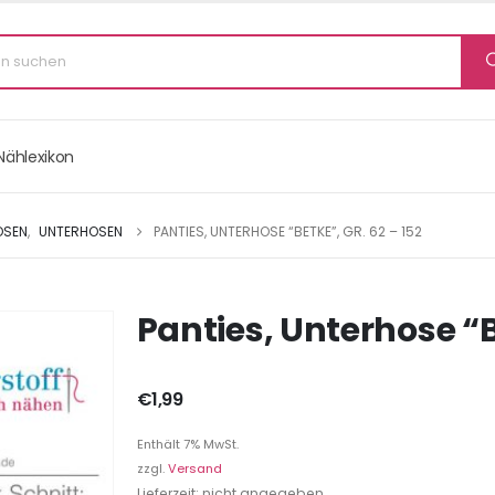
Nählexikon
OSEN
,
UNTERHOSEN
PANTIES, UNTERHOSE “BETKE”, GR. 62 – 152
Panties, Unterhose “B
€
1,99
Enthält 7% MwSt.
zzgl.
Versand
Lieferzeit: nicht angegeben