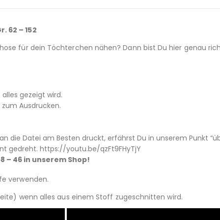
. 62 – 152
ose für dein Töchterchen nähen? Dann bist Du hier genau richt
 alles gezeigt wird.
52 zum Ausdrucken.
 die Datei am Besten druckt, erfährst Du in unserem Punkt “üb
nt gedreht. https://youtu.be/qzFt9FHyTjY
58 – 46 in unserem Shop!
ffe verwenden.
reite) wenn alles aus einem Stoff zugeschnitten wird.