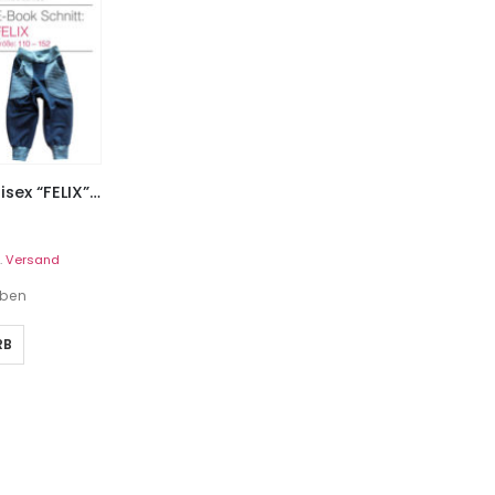
Pumphose / Wendehose, Unisex “FELIX”, Gr. 110 – 152
.
Versand
eben
RB