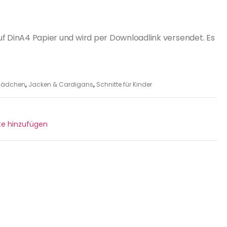
uf DinA4 Papier und wird per Downloadlink versendet. Es
r Mädchen
,
Jacken & Cardigans
,
Schnitte für Kinder
ste hinzufügen