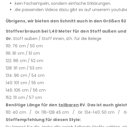
kein Fachsimpeln, sondern einfache Erklärungen.
die passenden Videos dazu gibt es auf unserem youtube 
Übrigens, wir bieten den Schnitt auch in den Größen 62
Stoffverbrauch bei 1,40 Meter für den Stoff außen und i
Gr.
Stoff außen / Stoff innen, d.h. für die Belege
110: 76 cm / 50 cm
116: 81 cm / 51 cm
122: 86 cm / 52 cm
128: 91 cm / 53 cm
134: 96 cm / 54 cm
140: 101 cm / 55 cm
146: 106 cm / 56 cm
152: 111 cm / 57 cm
Benötige Länge für den
teilbaren
RV. Das ist auch gleic
110: 40 cm / Gr. 116-128 45 cm / Gr. 134-140: 50 cm / Gr
Stoffempfehlung für diesen Style: