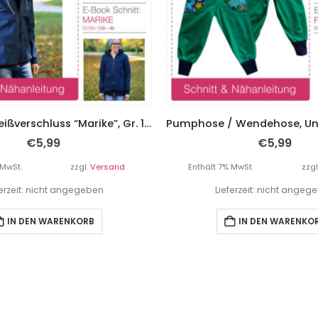
Jacke mit Reißverschluss “Marike”, Gr. 158 – 46
€
5,99
€
5,99
 MwSt.
zzgl.
Versand
Enthält 7% MwSt.
zzgl
ferzeit: nicht angegeben
Lieferzeit: nicht angeg
IN DEN WARENKORB
IN DEN WARENKO