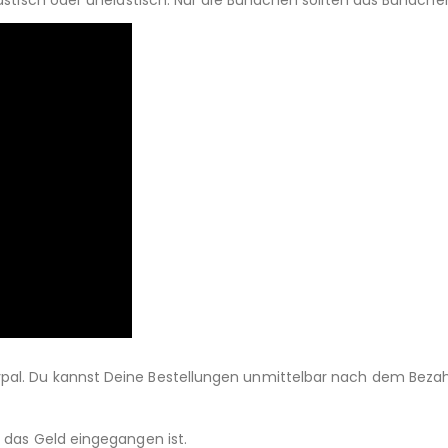
lastisch oder unelastisch. Nur die Bündchen sollten aus Bündche
pal. Du kannst Deine Bestellungen unmittelbar nach dem Beza
d das Geld eingegangen ist.