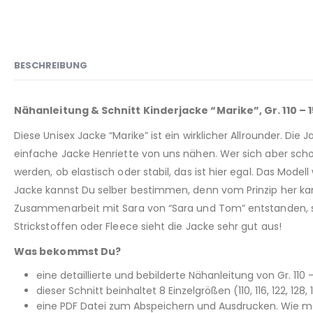
BESCHREIBUNG
Nähanleitung & Schnitt Kinderjacke “Marike”, Gr. 110 – 
Diese Unisex Jacke “Marike” ist ein wirklicher Allrounder. Di
einfache Jacke Henriette von uns nähen. Wer sich aber schon
werden, ob elastisch oder stabil, das ist hier egal. Das Mod
Jacke kannst Du selber bestimmen, denn vom Prinzip her kann
Zusammenarbeit mit Sara von “Sara und Tom” entstanden, sie
Strickstoffen oder Fleece sieht die Jacke sehr gut aus!
Was bekommst Du?
eine detaillierte und bebilderte Nähanleitung von Gr. 110 – 
dieser Schnitt beinhaltet 8 Einzelgrößen (110, 116, 122, 128
eine PDF Datei zum Abspeichern und Ausdrucken. Wie man