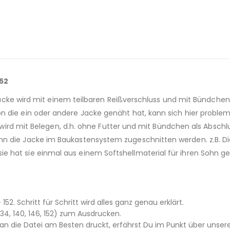
152
e Jacke wird mit einem teilbaren Reißverschluss und mit Bündchen
 die ein oder andere Jacke genäht hat, kann sich hier probleml
ell wird mit Belegen, d.h. ohne Futter und mit Bündchen als Ab
 die Jacke im Baukastensystem zugeschnitten werden. z.B. Die We
 hat sie einmal aus einem Softshellmaterial für ihren Sohn gen
152. Schritt für Schritt wird alles ganz genau erklärt.
, 134, 140, 146, 152) zum Ausdrucken.
 die Datei am Besten druckt, erfährst Du im Punkt über unsere