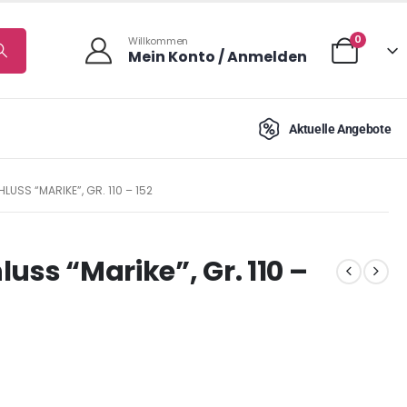
0
Willkommen
Mein Konto / Anmelden
Aktuelle Angebote
USS “MARIKE”, GR. 110 – 152
uss “Marike”, Gr. 110 –