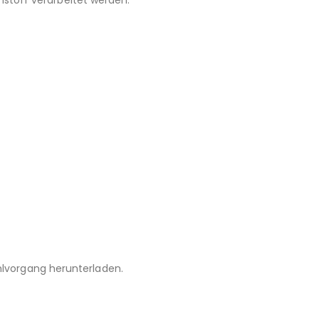
nstoff verarbeitet werden.
hlvorgang herunterladen.