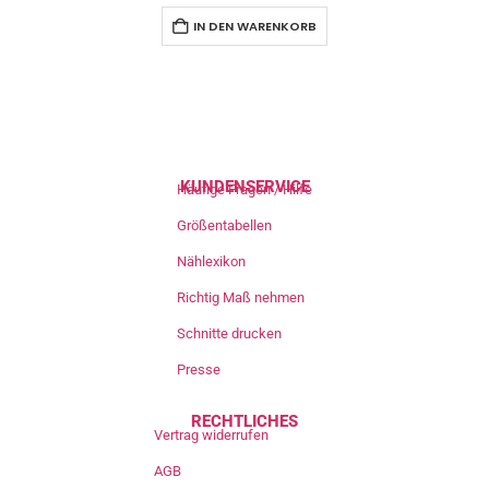
IN DEN WARENKORB
KUNDENSERVICE
Häufige Fragen / Hilfe
Größentabellen
Nählexikon
Richtig Maß nehmen
Schnitte drucken
Presse
RECHTLICHES
Vertrag widerrufen
AGB