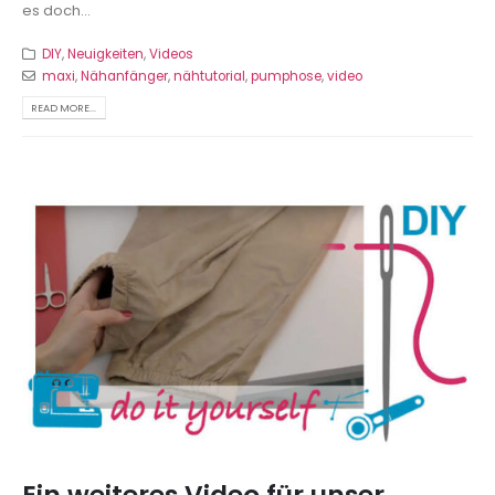
es doch...
DIY
,
Neuigkeiten
,
Videos
maxi
,
Nähanfänger
,
nähtutorial
,
pumphose
,
video
READ MORE...
Ein weiteres Video für unser