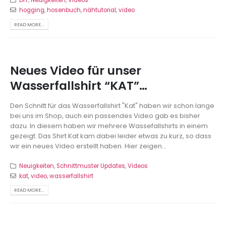
DIY
,
Neuigkeiten
,
Videos
hogging
,
hosenbuch
,
nähtutorial
,
video
READ MORE...
Neues Video für unser
Wasserfallshirt “KAT”…
Den Schnitt für das Wasserfallshirt "Kat" haben wir schon lange
bei uns im Shop, auch ein passendes Video gab es bisher
dazu. In diesem haben wir mehrere Wassefallshirts in einem
gezeigt. Das Shirt Kat kam dabei leider etwas zu kurz, so dass
wir ein neues Video erstellt haben. Hier zeigen...
Neuigkeiten
,
Schnittmuster Updates
,
Videos
kat
,
video
,
wasserfallshirt
READ MORE...