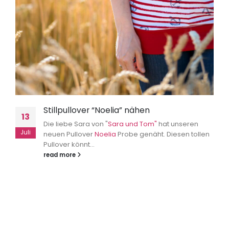
Stillpullover “Noelia” nähen
13
Die liebe Sara von "
Sara und Tom"
hat unseren
Juli
neuen Pullover
Noelia
Probe genäht. Diesen tollen
Pullover könnt...
read more