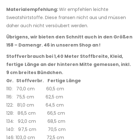
Materialempfehlung:
Wir empfehlen leichte
Sweatshirtstoffe. Diese fransen nicht aus und müssen
daher auch nicht versäubert werden.
Übrigens, wir bieten den Schnitt auch in den Größen
158 – Damengr. 46
in unserem Shop an!
Stoffverbrauch bei 1,40 Meter Stoffbreite, Kleid,
fertige Länge an der hinteren Mitte gemessen, inkl.
9 cm breites Bündchen.
Gr. Stoffverbr. Fertige Länge
110: 70,0 cm 60,5 cm
116: 75,5 cm 62,5 cm
122: 81,0 cm 64,5 cm
128: 86,5 cm 66,5 cm
134: 92,0 cm 68,5 cm
140: 97,5 cm 70,5 cm
146: 103,0 cm 72,5 cm