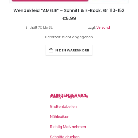
Wendekleid “AMELIE” – Schnitt & E-Book, Gr 110-152
€
5,99
Enthält 7% MwSt.
zzgl.
Versand
Lieferzeit: nicht angegeben
IN DEN WARENKORB
KUNDENSERVICE
Häufige Fragen / Hilfe
Größentabellen
Nählexikon
Richtig Maß nehmen
Schnitte drucken