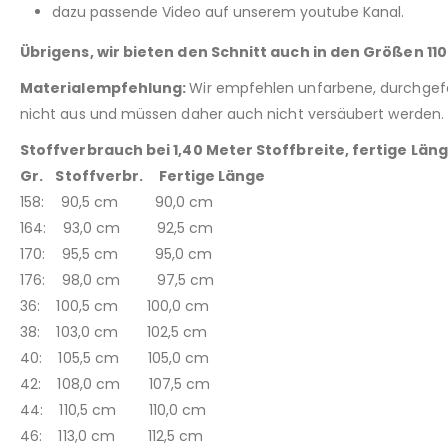
dazu passende Video auf unserem youtube Kanal.
Übrigens, wir bieten den Schnitt auch in den Größen 110
Materialempfehlung:
Wir empfehlen unfarbene, durchgefär
nicht aus und müssen daher auch nicht versäubert werden.
Stoffverbrauch bei 1,40 Meter Stoffbreite, fertige Län
Gr. Stoffverbr. Fertige Länge
158: 90,5 cm 90,0 cm
164: 93,0 cm 92,5 cm
170: 95,5 cm 95,0 cm
176: 98,0 cm 97,5 cm
36: 100,5 cm 100,0 cm
38: 103,0 cm 102,5 cm
40: 105,5 cm 105,0 cm
42: 108,0 cm 107,5 cm
44: 110,5 cm 110,0 cm
46: 113,0 cm 112,5 cm