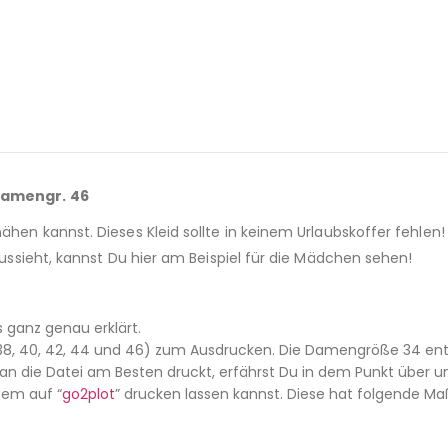
 Damengr. 46
ähen kannst. Dieses Kleid sollte in keinem Urlaubskoffer fehlen! 
 aussieht, kannst Du hier am Beispiel für die Mädchen sehen!
es ganz genau erklärt.
6, 38, 40, 42, 44 und 46) zum Ausdrucken. Die Damengröße 34 ents
 die Datei am Besten druckt, erfährst Du in dem Punkt über un
uem auf “
go2plot
” drucken lassen kannst. Diese hat folgende Ma