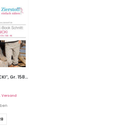
Pumphose in 3/4 Länge, “NICKI”, Gr. 158 – Damengr. 46 – 2 Schnitte
.
Versand
eben
RB