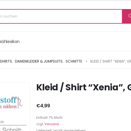
Nählexikon
TSHIRTS
,
DAMENKLEIDER & JUMPSUITS
,
SCHNITTE
KLEID / SHIRT “XENIA”, 
Kleid / Shirt “Xenia”,
€
4,99
Enthält 7% MwSt.
zzgl.
Versand
Lieferzeit: nicht angegeben