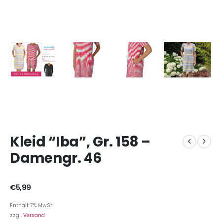
Kleid “Iba”, Gr. 158 –
Damengr. 46
€
5,99
Enthält 7% MwSt.
zzgl.
Versand