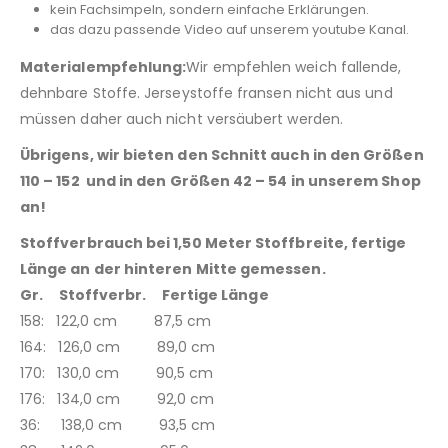
kein Fachsimpeln, sondern einfache Erklärungen.
das dazu passende Video auf unserem youtube Kanal.
Materialempfehlung:
Wir empfehlen weich fallende,
dehnbare Stoffe. Jerseystoffe fransen nicht aus und
müssen daher auch nicht versäubert werden.
Übrigens, wir bieten den Schnitt auch in den Größen
110 – 152
und in den Größen 42 – 54 in unserem Shop
an!
Stoffverbrauch bei 1,50 Meter Stoffbreite, fertige
Länge an der hinteren Mitte gemessen.
Gr. Stoffverbr. Fertige Länge
158: 122,0 cm 87,5 cm
164: 126,0 cm 89,0 cm
170: 130,0 cm 90,5 cm
176: 134,0 cm 92,0 cm
36: 138,0 cm 93,5 cm