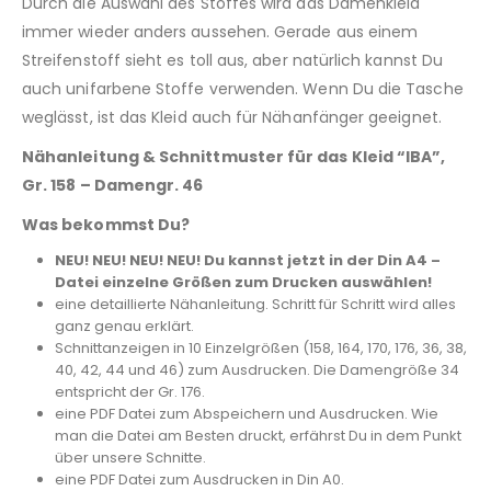
Durch die Auswahl des Stoffes wird das Damenkleid
immer wieder anders aussehen. Gerade aus einem
Streifenstoff sieht es toll aus, aber natürlich kannst Du
auch unifarbene Stoffe verwenden. Wenn Du die Tasche
weglässt, ist das Kleid auch für Nähanfänger geeignet.
Nähanleitung & Schnittmuster für das Kleid “IBA”,
Gr. 158 – Damengr. 46
Was bekommst Du?
NEU! NEU! NEU! NEU! Du kannst jetzt in der Din A4 –
Datei einzelne Größen zum Drucken auswählen!
eine detaillierte Nähanleitung. Schritt für Schritt wird alles
ganz genau erklärt.
Schnittanzeigen in 10 Einzelgrößen (158, 164, 170, 176, 36, 38,
40, 42, 44 und 46) zum Ausdrucken. Die Damengröße 34
entspricht der Gr. 176.
eine PDF Datei zum Abspeichern und Ausdrucken. Wie
man die Datei am Besten druckt, erfährst Du in dem Punkt
über unsere Schnitte.
eine PDF Datei zum Ausdrucken in Din A0.