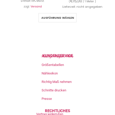
€
15,00
Enthält 19% MwSt.
(
/ 1 Meter )
zzgl.
Versand
Lieferzeit: nicht angegeben
AUSFÜHRUNG WÄHLEN
KUNDENSERVICE
Häufige Fragen / Hilfe
Größentabellen
Nählexikon
Richtig Maß nehmen
Schnitte drucken
Presse
RECHTLICHES
Vertrag widerrufen