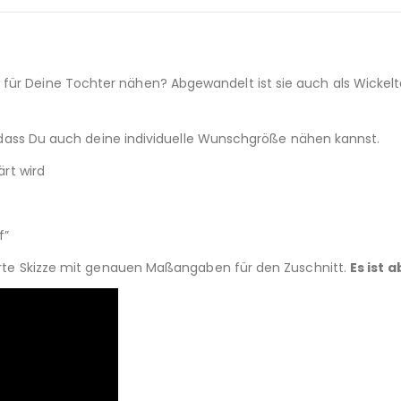
für Deine Tochter nähen? Abgewandelt ist sie auch als Wickelt
 so dass Du auch deine individuelle Wunschgröße nähen kannst.
ärt wird
f”
lierte Skizze mit genauen Maßangaben für den Zuschnitt.
Es ist 