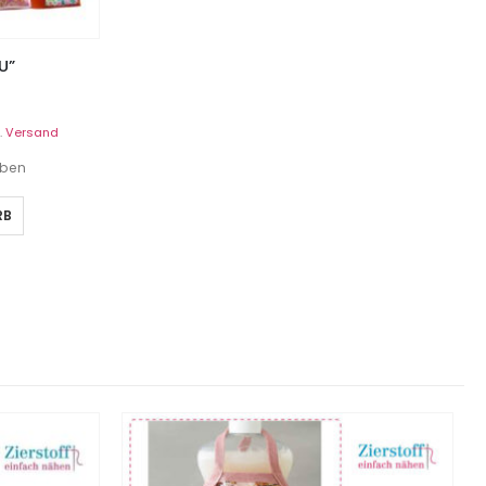
U”
.
Versand
eben
RB