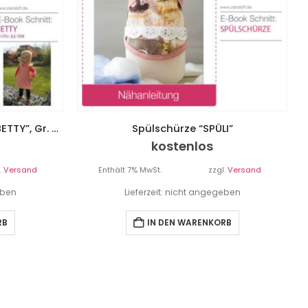
Kittelkleid / Schürzenkleid “BETTY”, Gr. 62 – 104
Spülschürze “SPÜLI”
kostenlos
.
Versand
Enthält 7% MwSt.
zzgl.
Versand
eben
Lieferzeit: nicht angegeben
RB
IN DEN WARENKORB