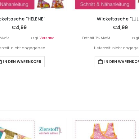
ckeltasche “HELENE”
Wickeltasche “LUL
€
4,99
€
4,99
 MwSt.
zzgl.
Versand
Enthält 7% MwSt.
zzgl
ferzeit: nicht angegeben
Lieferzeit: nicht angeg
IN DEN WARENKORB
IN DEN WARENKO