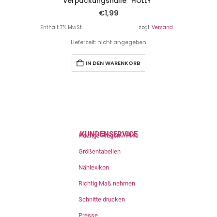
Verpackungshülle “HOLLY”
€
1,99
Enthält 7% MwSt.
zzgl.
Versand
Lieferzeit: nicht angegeben
IN DEN WARENKORB
KUNDENSERVICE
Häufige Fragen / Hilfe
Größentabellen
Nählexikon
Richtig Maß nehmen
Schnitte drucken
Presse