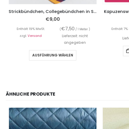
Strickbündchen, Collegebündchen in Senf mit Streifen in Marine/Bordeaux/Weiß, 120 cm
Kapuzenswea
€
9,00
€
7,50
Enthält 19% MwSt.
Enthält 7%
(
/ 1 Meter )
zzgl.
Versand
Lieferzeit: nicht
Lie
angegeben
AUSFÜHRUNG WÄHLEN
ÄHNLICHE PRODUKTE