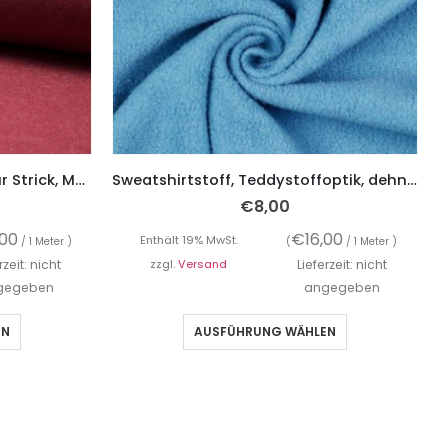
Mantelflausch, Flanell, Velour Strick, Marsala – Bordeaux
Sweatshirtstoff, Teddystoffoptik, dehnbar, weich und kuschelig – helles Jeansblau
€
8,00
,00
€
16,00
Enthält 19% MwSt.
/ 1 Meter )
(
/ 1 Meter )
rzeit: nicht
zzgl.
Versand
Lieferzeit: nicht
gegeben
angegeben
EN
AUSFÜHRUNG WÄHLEN