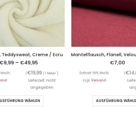
, Teddysweat, Creme / Ecru
–
€
9,99
€
49,95
€
7,00
€
19,99
€
14
 MwSt.
Enthält 19% MwSt.
(
/ 1 Meter )
(
sand
Lieferzeit: nicht
zzgl.
Versand
Liefe
angegeben
an
USFÜHRUNG WÄHLEN
AUSFÜHRUNG WÄHL