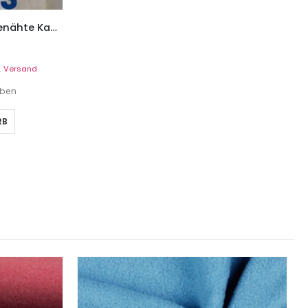
Nähbuch Hoodies – selbstgenähte Kapuzenpullover
.
Versand
eben
RB