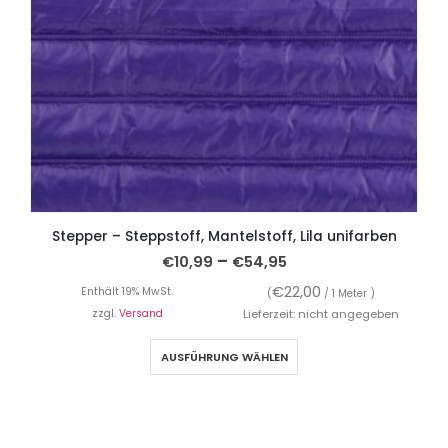
Stepper – Steppstoff, Mantelstoff, Lila unifarben
–
€
10,99
€
54,95
€
22,00
Enthält 19% MwSt.
(
/ 1 Meter )
zzgl.
Versand
Lieferzeit: nicht angegeben
AUSFÜHRUNG WÄHLEN