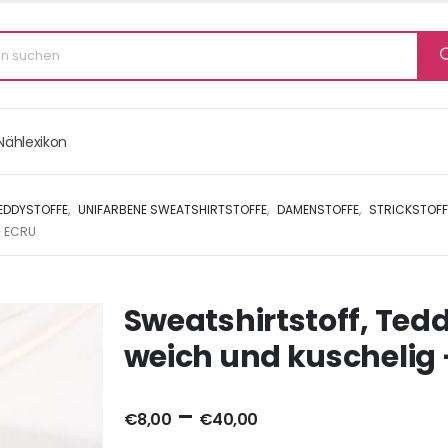
Nählexikon
TEDDYSTOFFE
,
UNIFARBENE SWEATSHIRTSTOFFE
,
DAMENSTOFFE
,
STRICKSTOFF
– ECRU
Sweatshirtstoff, Ted
weich und kuschelig 
–
€
8,00
€
40,00