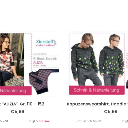
 “ALIZIA”, Gr. 110 – 152
€
5,99
€
5,99
 MwSt.
zzgl.
Versand
Enthält 7% MwSt.
zzgl