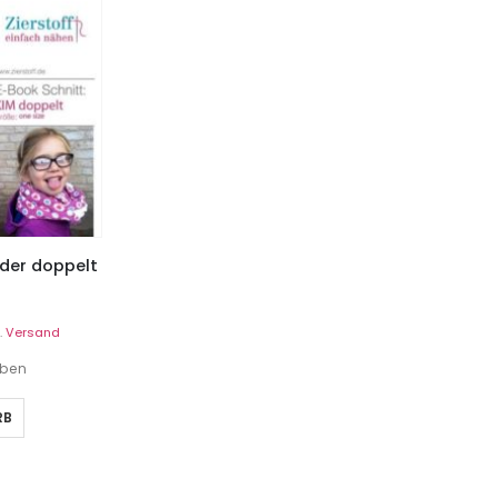
oder doppelt
.
Versand
eben
RB