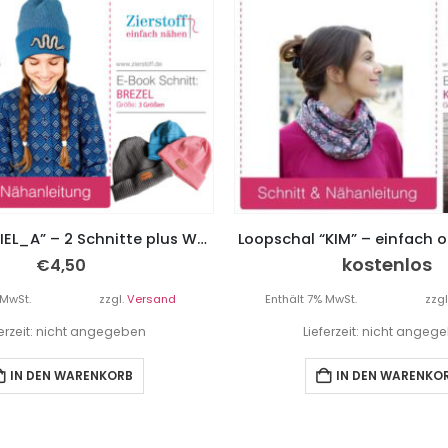
Beanie “DANIEL_A” – 2 Schnitte plus Wendeoptionen Gr. 45 – 57
Loopschal “KIM” – einfach 
kostenlos
€
4,50
 MwSt.
zzgl.
Versand
Enthält 7% MwSt.
zzgl
ferzeit: nicht angegeben
Lieferzeit: nicht angeg
IN DEN WARENKORB
IN DEN WARENKO