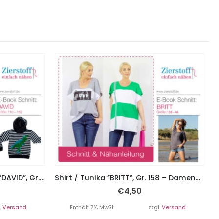
Kapuzensweatshirt, Hoodie “DAVID”, Gr. 110 – 152
Shirt / Tunika “BRITT”, Gr. 158 – Damengr. 46
€
4,50
.
Versand
Enthält 7% MwSt.
zzgl.
Versand