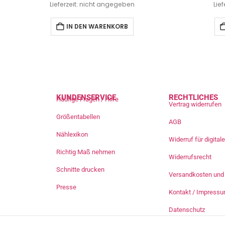
Lieferzeit: nicht angegeben
Lie
IN DEN WARENKORB
KUNDENSERVICE
RECHTLICHES
Häufige Fragen / Hilfe
Vertrag widerrufen
Größentabellen
AGB
Nählexikon
Widerruf für digita
Richtig Maß nehmen
Widerrufsrecht
Schnitte drucken
Versandkosten und 
Presse
Kontakt / Impress
Datenschutz