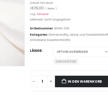
Enthält 19% MwSt.
€
16,00
(
/ 1 Meter )
zzgl.
Versand
Lieferzeit: nicht angegeben
Artikelnummer:
8049-005
Kategorien:
Damenstoffe
,
Jersey und Sweatshirtstof
Unifarbene Sweatshirtstoffe
LÄNGE
ZURÜCKSETZEN
IN DEN WARENKORB