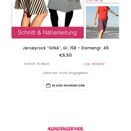
Jerseyrock “GINA”, Gr. 158 – Damengr. 46
€
5,50
Enthält 7% MwSt.
zzgl.
Versand
Lieferzeit: nicht angegeben
IN DEN WARENKORB
KUNDENSERVICE
Häufige Fragen / Hilfe