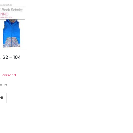
. 62 – 104
.
Versand
eben
RB