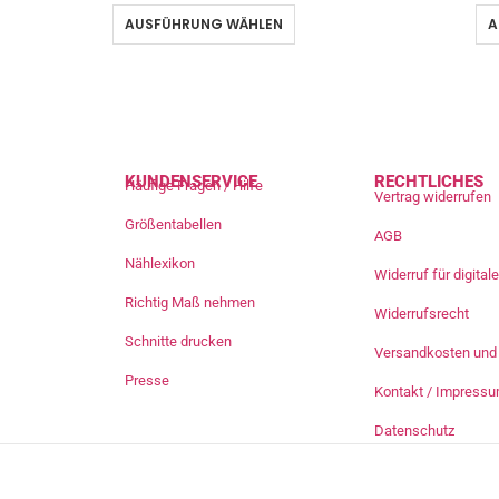
AUSFÜHRUNG WÄHLEN
A
KUNDENSERVICE
RECHTLICHES
Häufige Fragen / Hilfe
Vertrag widerrufen
Größentabellen
AGB
Nählexikon
Widerruf für digita
Richtig Maß nehmen
Widerrufsrecht
Schnitte drucken
Versandkosten und 
Presse
Kontakt / Impress
Datenschutz