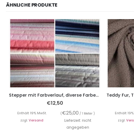
ÄHNLICHE PRODUKTE
Stepper mit Farbverlauf, diverse Farben – beidseitig verwendbar
€
12,50
€
25,00
Enthält 19% MwSt.
Enthält 19%
(
/ 1 Meter )
zzgl.
Versand
Lieferzeit: nicht
zzgl.
Ver
angegeben