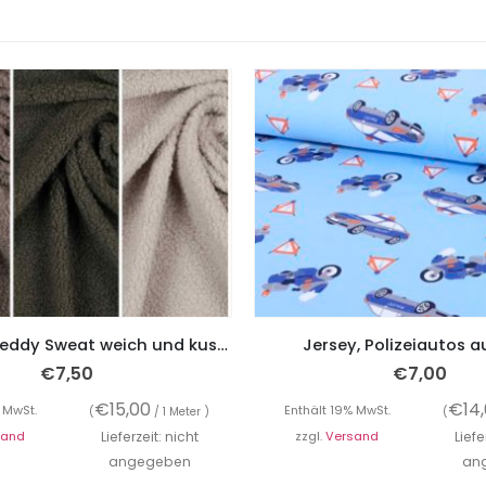
Teddy Fur, Teddy Sweat weich und kuschelig, ideal für alle Wollallergiker
Jersey, Polizeiautos a
€
7,50
€
7,00
€
15,00
€
14
 MwSt.
Enthält 19% MwSt.
(
/ 1 Meter )
(
sand
Lieferzeit: nicht
zzgl.
Versand
Liefe
angegeben
an