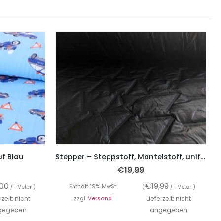
uf Blau
Stepper – Steppstoff, Mantelstoff, unifarben, Schwarz
€
19,99
,00
€
19,99
Enthält 19% MwSt.
/ 1 Meter )
(
/ 1 Meter )
rzeit: nicht
zzgl.
Versand
Lieferzeit: nicht
gegeben
angegeben