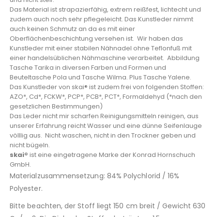
Das Material ist strapazierfähig, extrem reißfest, lichtecht und
zudem auch noch sehr pflegeleicht. Das Kunstleder nimmt
auch keinen Schmutz an da es mit einer
Oberflächenbeschichtung versehen ist. Wir haben das
Kunstleder mit einer stabilen Nähnadel ohne Teflonfuß mit
einer handelsüblichen Nähmaschine verarbeitet. Abbildung
Tasche Tarika in diversen Farben und Formen und
Beuteltasche Pola und Tasche Wilma. Plus Tasche Yalene.
Das Kunstleder von skai® ist zudem frei von folgenden Stoffen:
AZO*, Cd*, FCKW*, PCP*, PCB*, PCT*, Formaldehyd (*nach den
gesetzlichen Bestimmungen)
Das Leder nicht mir scharfen Reinigungsmitteln reinigen, aus
unserer Erfahrung reicht Wasser und eine dünne Seifenlauge
völllig aus. Nicht waschen, nicht in den Trockner geben und
nicht bügeln.
skai®
ist eine eingetragene Marke der Konrad Hornschuch
GmbH.
Materialzusammensetzung: 84% Polychlorid / 16%
Polyester.
Bitte beachten, der Stoff liegt 150 cm breit / Gewicht 630