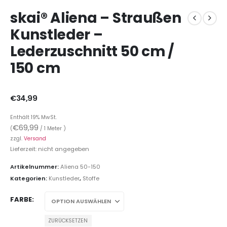
skai® Aliena – Straußen
Kunstleder –
Lederzuschnitt 50 cm /
150 cm
€
34,99
Enthält 19% MwSt.
€
69,99
(
/ 1 Meter )
zzgl.
Versand
Lieferzeit: nicht angegeben
Artikelnummer:
Aliena 50-150
Kategorien:
Kunstleder
,
Stoffe
FARBE
ZURÜCKSETZEN