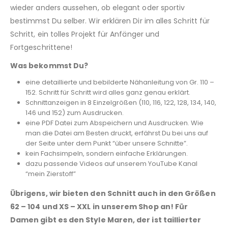
wieder anders aussehen, ob elegant oder sportiv
bestimmst Du selber. Wir erklären Dir im alles Schritt für
Schritt, ein tolles Projekt für Anfänger und
Fortgeschrittene!
Was bekommst Du?
eine detaillierte und bebilderte Nähanleitung von Gr. 110 –
152. Schritt für Schritt wird alles ganz genau erklärt.
Schnittanzeigen in 8 Einzelgrößen (110, 116, 122, 128, 134, 140,
146 und 152) zum Ausdrucken.
eine PDF Datei zum Abspeichern und Ausdrucken. Wie
man die Datei am Besten druckt, erfährst Du bei uns auf
der Seite unter dem Punkt “über unsere Schnitte”.
kein Fachsimpeln, sondern einfache Erklärungen.
dazu passende Videos auf unserem YouTube Kanal
“mein Zierstoff”
Übrigens, wir bieten den Schnitt auch in den Größen
62 – 104 und XS – XXL in unserem Shop an! Für
Damen gibt es den Style Maren, der ist taillierter