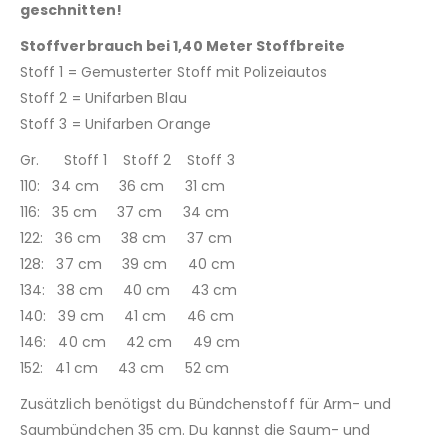
geschnitten!
Stoffverbrauch bei 1,40 Meter Stoffbreite
Stoff 1 = Gemusterter Stoff mit Polizeiautos
Stoff 2 = Unifarben Blau
Stoff 3 = Unifarben Orange
Gr. Stoff 1 Stoff 2 Stoff 3
110: 34 cm 36 cm 31 cm
116: 35 cm 37 cm 34 cm
122: 36 cm 38 cm 37 cm
128: 37 cm 39 cm 40 cm
134: 38 cm 40 cm 43 cm
140: 39 cm 41 cm 46 cm
146: 40 cm 42 cm 49 cm
152: 41 cm 43 cm 52 cm
Zusätzlich benötigst du Bündchenstoff für Arm- und
Saumbündchen 35 cm. Du kannst die Saum- und