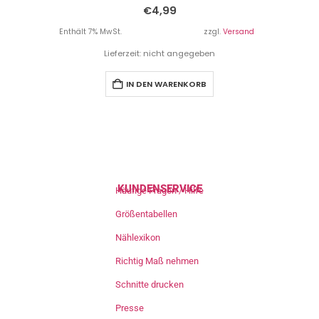
€
4,99
Enthält 7% MwSt.
zzgl.
Versand
Lieferzeit: nicht angegeben
IN DEN WARENKORB
KUNDENSERVICE
Häufige Fragen / Hilfe
Größentabellen
Nählexikon
Richtig Maß nehmen
Schnitte drucken
Presse