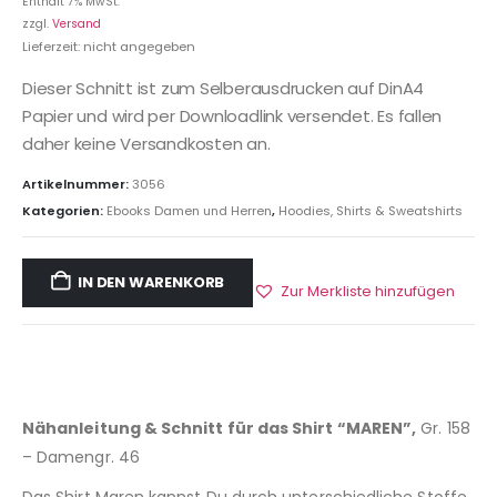
Enthält 7% MwSt.
zzgl.
Versand
Lieferzeit: nicht angegeben
Dieser Schnitt ist zum Selberausdrucken auf DinA4
Papier und wird per Downloadlink versendet. Es fallen
daher keine Versandkosten an.
Artikelnummer:
3056
Kategorien:
Ebooks Damen und Herren
,
Hoodies, Shirts & Sweatshirts
IN DEN WARENKORB
Zur Merkliste hinzufügen
Nähanleitung & Schnitt für das Shirt “MAREN”,
Gr. 158
– Damengr. 46
Das Shirt Maren kannst Du durch unterschiedliche Stoffe