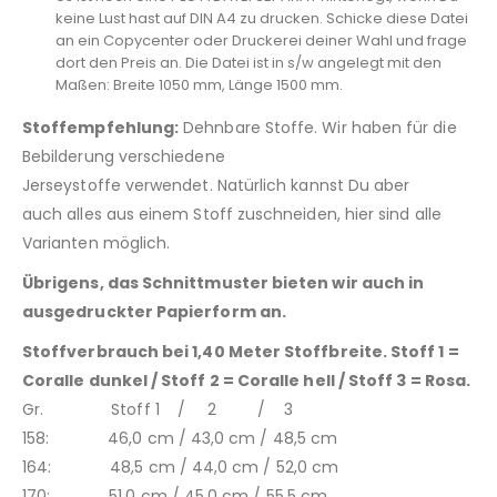
keine Lust hast auf DIN A4 zu drucken. Schicke diese Datei
an ein Copycenter oder Druckerei deiner Wahl und frage
dort den Preis an. Die Datei ist in s/w angelegt mit den
Maßen: Breite 1050 mm, Länge 1500 mm.
Stoffempfehlung:
Dehnbare Stoffe. Wir haben für die
Bebilderung verschiedene
Jerseystoffe verwendet. Natürlich kannst Du aber
auch alles aus einem Stoff zuschneiden, hier sind alle
Varianten möglich.
Übrigens, das Schnittmuster bieten wir auch in
ausgedruckter Papierform an.
Stoffverbrauch bei 1,40 Meter Stoffbreite.
Stoff 1 =
Coralle dunkel /
Stoff 2 = Coralle hell /
Stoff 3 = Rosa.
Gr. Stoff 1 / 2 / 3
158: 46,0 cm / 43,0 cm / 48,5 cm
164: 48,5 cm / 44,0 cm / 52,0 cm
170: 51,0 cm / 45,0 cm / 55,5 cm