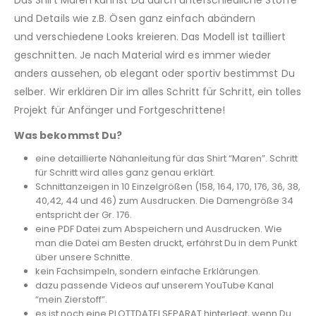
und Details wie z.B. Ösen ganz einfach abändern
und verschiedene Looks kreieren. Das Modell ist tailliert
geschnitten. Je nach Material wird es immer wieder
anders aussehen, ob elegant oder sportiv bestimmst Du
selber. Wir erklären Dir im alles Schritt für Schritt, ein tolles
Projekt für Anfänger und Fortgeschrittene!
Was bekommst Du?
eine detaillierte Nähanleitung für das Shirt “Maren”. Schritt
für Schritt wird alles ganz genau erklärt.
Schnittanzeigen in 10 Einzelgrößen (158, 164, 170, 176, 36, 38,
40,42, 44 und 46) zum Ausdrucken. Die Damengröße 34
entspricht der Gr. 176.
eine PDF Datei zum Abspeichern und Ausdrucken. Wie
man die Datei am Besten druckt, erfährst Du in dem Punkt
über unsere Schnitte.
kein Fachsimpeln, sondern einfache Erklärungen.
dazu passende Videos auf unserem YouTube Kanal
“mein Zierstoff”.
es ist noch eine PLOTTDATEI SEPARAT hinterlegt, wenn Du