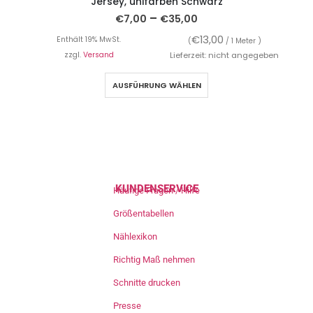
Jersey, unifarben Schwarz
–
€
7,00
€
35,00
€
13,00
Enthält 19% MwSt.
(
/ 1 Meter )
zzgl.
Versand
Lieferzeit: nicht angegeben
AUSFÜHRUNG WÄHLEN
KUNDENSERVICE
Häufige Fragen / Hilfe
Größentabellen
Nählexikon
Richtig Maß nehmen
Schnitte drucken
Presse