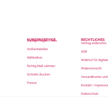
KUNDENSERVICE
RECHTLICHES
Häufige Fragen / Hilfe
Vertrag widerrufen
Größentabellen
AGB
Nählexikon
Widerruf für digita
Richtig Maß nehmen
Widerrufsrecht
Schnitte drucken
Versandkosten und 
Presse
Kontakt / Impress
Datenschutz