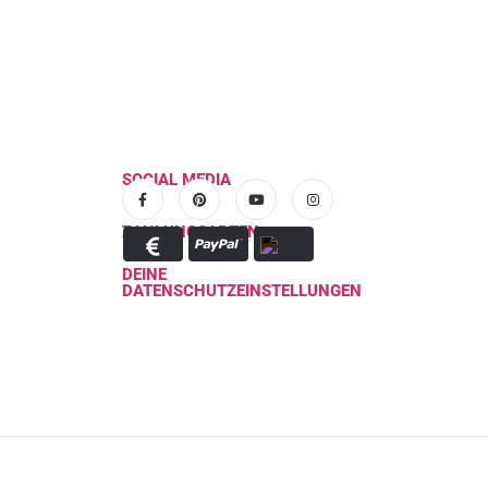
Eine Jegging (engl. aus Jeans und Leggings)
Sep.
Aussehen einer...
read more
SOCIAL MEDIA
ZAHLUNGSARTEN
DEINE
DATENSCHUTZEINSTELLUNGEN