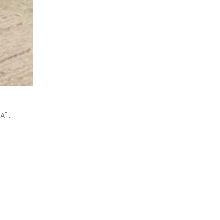
"...
Jegging “Hannah” jetzt auch für die
19