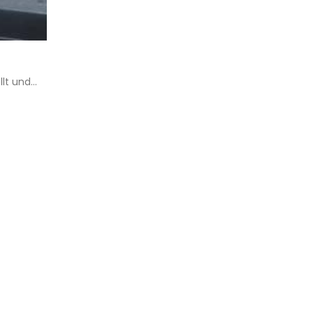
Collegejacke Jacke Bennie für Erwac
03
Diese hübsche Collegejacke haben wir schon 
Jan.
Jacke...
read more
t und...