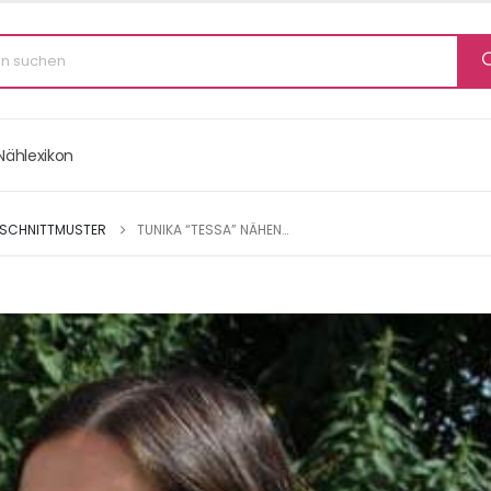
Nählexikon
 SCHNITTMUSTER
TUNIKA “TESSA” NÄHEN…