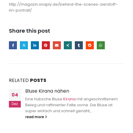
http://magazin.snaply.de/behind-the-scenes-zierstoff-
im-portrait/
Share this post
RELATED
POSTS
Bluse Kirana nähen
04
Eine hübsche Bluse
Kirana
mit angeschnittenem
Dez.
Beleg und raffinierter Falte vorne. Die Bluse ist
super einfach und schnell genäht,...
read more