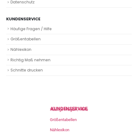
Datenschutz
KUNDENSERVICE
Häufige Fragen / Hilfe
Größentabellen
Nählexikon
Richtig Maß nehmen
Schnitte drucken
KUNDENSERVICE
Häufige Fragen / Hilfe
Größentabellen
Nählexikon