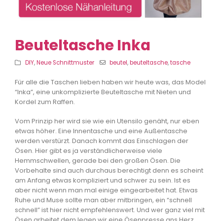
Beuteltasche Inka
DIY
,
Neue Schnittmuster
beutel
,
beuteltasche
,
tasche
Für alle die Taschen lieben haben wir heute was, das Model
“Inka”, eine unkomplizierte Beuteltasche mit Nieten und
Kordel zum Raffen.
Vom Prinzip her wird sie wie ein Utensilo genäht, nur eben
etwas höher. Eine Innentasche und eine Außentasche
werden verstürzt. Danach kommt das Einschlagen der
Ösen. Hier gibt es ja verständlicherweise viele
Hemmschwellen, gerade bei den großen Ösen. Die
Vorbehalte sind auch durchaus berechtigt denn es scheint
am Anfang etwas kompliziert und schwer zu sein. Ist es
aber nicht wenn man mal einige eingearbeitet hat. Etwas
Ruhe und Muse sollte man aber mitbringen, ein “schnell
schnell” ist hier nicht empfehlenswert. Und wer ganz viel mit
Ösen arbeitet dem legen wir eine Ösenpresse ans Herz.