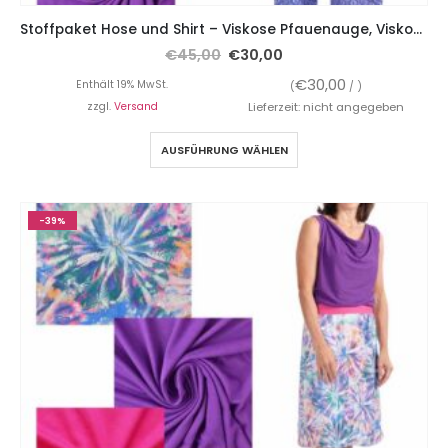
Stoffpaket Hose und Shirt – Viskose Pfauenauge, Viskosejersey Lila, inkl. Gummiband
€
45,00
€
30,00
€
30,00
Enthält 19% MwSt.
(
/ )
zzgl.
Versand
Lieferzeit: nicht angegeben
AUSFÜHRUNG WÄHLEN
-39%