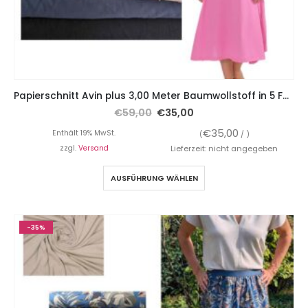
Papierschnitt Avin plus 3,00 Meter Baumwollstoff in 5 Farben
€
59,00
€
35,00
€
35,00
Enthält 19% MwSt.
(
/ )
zzgl.
Versand
Lieferzeit: nicht angegeben
AUSFÜHRUNG WÄHLEN
-35%