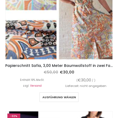
Papierschnitt Safia, 3,00 Meter Baumwollstoff in zwei Farben Gelb / Blau
€
50,00
€
30,00
€
30,00
Enthält 19% MwSt.
(
/ )
zzgl.
Versand
Lieferzeit: nicht angegeben
AUSFÜHRUNG WÄHLEN
-32%