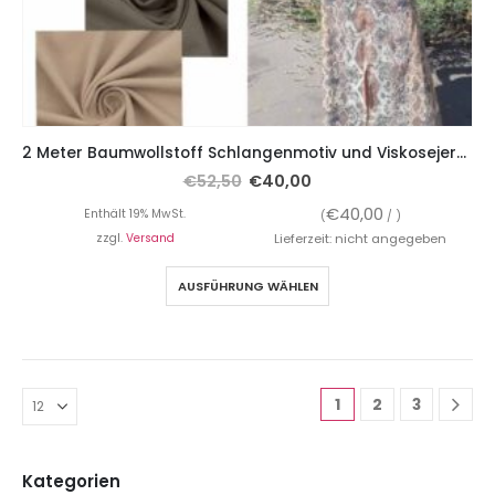
2 Meter Baumwollstoff Schlangenmotiv und Viskosejersey mit Struktur
€
52,50
€
40,00
€
40,00
Enthält 19% MwSt.
(
/ )
zzgl.
Versand
Lieferzeit: nicht angegeben
AUSFÜHRUNG WÄHLEN
1
2
3
Kategorien