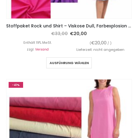
Stoffpaket Rock und Shirt – Viskose Dull, Farbexplosion bunt, Viskosejersey Lila oder Pink, inkl. Gummiband
€
33,00
€
20,00
€
20,00
Enthält 19% MwSt.
(
/ )
zzgl.
Versand
Lieferzeit: nicht angegeben
AUSFÜHRUNG WÄHLEN
-41%