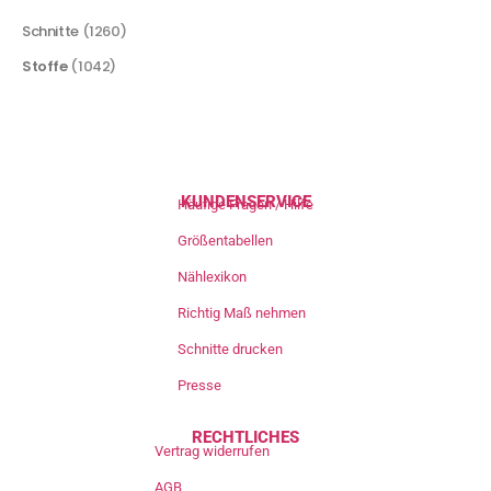
Schnitte
(1260)
Stoffe
(1042)
KUNDENSERVICE
Häufige Fragen / Hilfe
Größentabellen
Nählexikon
Richtig Maß nehmen
Schnitte drucken
Presse
RECHTLICHES
Vertrag widerrufen
AGB