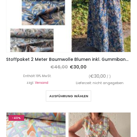
Stoffpaket 2 Meter Baumwolle Blumen inkl. Gummiband und Viskosejersey mit Struktur Beige
€
46,00
€
30,00
€
30,00
Enthält 19% MwSt.
(
/ )
zzgl.
Versand
Lieferzeit: nicht angegeben
AUSFÜHRUNG WÄHLEN
-40%