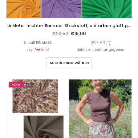
1,5 Meter leichter Sommer Strickstoff, unifarben glatt gestrickt
€
22,50
€
15,00
€
7,50
Enthält 19% MwSt.
(
/ )
zzgl.
Versand
Lieferzeit: nicht angegeben
AUSFÜHRUNG WÄHLEN
-24%