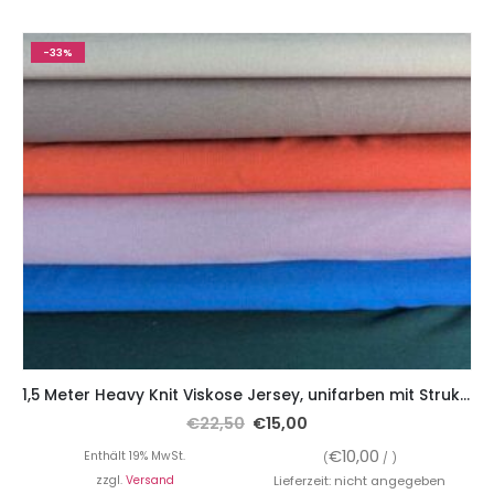
-33%
1,5 Meter Heavy Knit Viskose Jersey, unifarben mit Struktur
€
22,50
€
15,00
€
10,00
Enthält 19% MwSt.
(
/ )
zzgl.
Versand
Lieferzeit: nicht angegeben