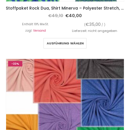
Stoffpaket Rock Dua, Shirt Minerva – Polyester Stretch, grafisches Muster Blau Grün inkl. Gummiband
€
49,10
€
40,00
€
35,00
Enthält 19% MwSt.
(
/ )
zzgl.
Versand
Lieferzeit: nicht angegeben
AUSFÜHRUNG WÄHLEN
-33%