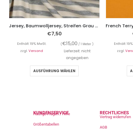
Jersey, Baumwolljersey, Streifen Grau Melange / Ecru
€
7,50
€
15,00
Enthält 19% MwSt.
Enthält 19%
(
/ 1 Meter )
zzgl.
Versand
Lieferzeit: nicht
zzgl.
Ver
angegeben
AUSFÜHRUNG WÄHLEN
A
KUNDENSERVICE
RECHTLICHES
Häufige Fragen / Hilfe
Vertrag widerrufen
Größentabellen
AGB