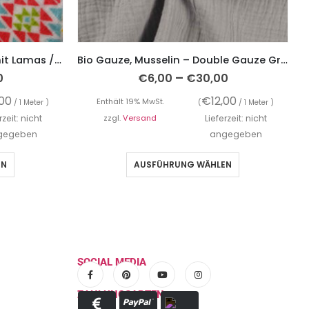
Flauschstoff, Double Face mit Lamas / Zackenmusterung
Bio Gauze, Musselin – Double Gauze Grau – unifarben
–
0
€
6,00
€
30,00
,00
€
12,00
Enthält 19% MwSt.
/ 1 Meter )
(
/ 1 Meter )
rzeit: nicht
zzgl.
Versand
Lieferzeit: nicht
gegeben
angegeben
EN
AUSFÜHRUNG WÄHLEN
SOCIAL MEDIA
ZAHLUNGSARTEN