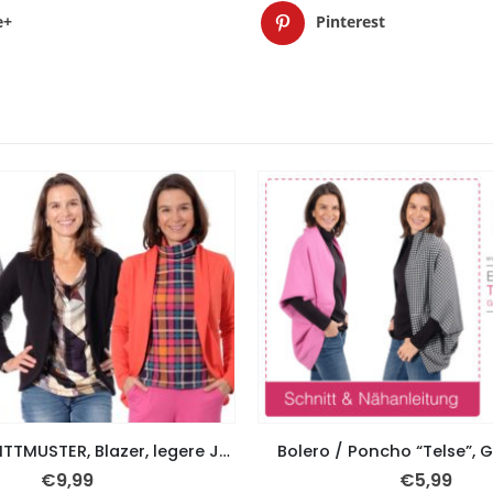
e+
Pinterest
PAPIERSCHNITTMUSTER, Blazer, legere Jacke “LILO” – Gr. 158 – Damengr. 46
Bolero / Poncho “Telse”, G
€
9,99
€
5,99