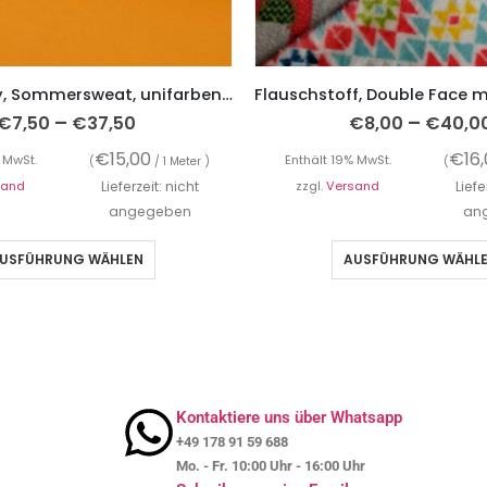
French Terry, Sommersweat, unifarben Curry, Sweatshirtstoff
–
–
€
7,50
€
37,50
€
8,00
€
40,0
€
15,00
€
16
 MwSt.
Enthält 19% MwSt.
(
/ 1 Meter )
(
sand
Lieferzeit: nicht
zzgl.
Versand
Liefe
angegeben
an
USFÜHRUNG WÄHLEN
AUSFÜHRUNG WÄHL
Kontaktiere uns über Whatsapp
+49 178 91 59 688
Mo. - Fr. 10:00 Uhr - 16:00 Uhr