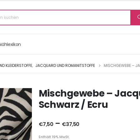
Nählexikon
ND KLEIDERSTOFFE
,
JACQUARD UND ROMANITSTOFFE
MISCHGEWEBE – J
Mischgewebe – Jacq
Schwarz / Ecru
–
€
7,50
€
37,50
Enthält 19% MwSt.