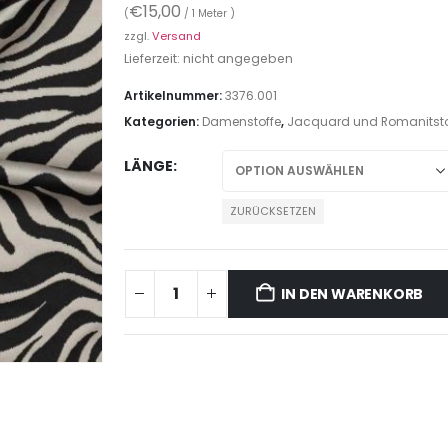
€
15,00
(
/ 1 Meter )
zzgl.
Versand
Lieferzeit: nicht angegeben
Artikelnummer:
3376.001
Kategorien:
Damenstoffe
,
Jacquard und Romanitsto
LÄNGE
ZURÜCKSETZEN
IN DEN WARENKORB