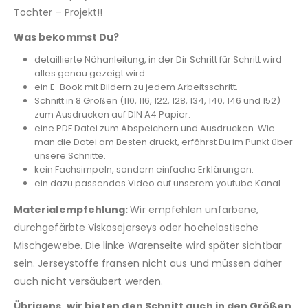
Tochter – Projekt!!
Was bekommst Du?
detaillierte Nähanleitung, in der Dir Schritt für Schritt wird
alles genau gezeigt wird.
ein E-Book mit Bildern zu jedem Arbeitsschritt.
Schnitt in 8 Größen (110, 116, 122, 128, 134, 140, 146 und 152)
zum Ausdrucken auf DIN A4 Papier.
eine PDF Datei zum Abspeichern und Ausdrucken. Wie
man die Datei am Besten druckt, erfährst Du im Punkt über
unsere Schnitte.
kein Fachsimpeln, sondern einfache Erklärungen.
ein dazu passendes Video auf unserem youtube Kanal.
Materialempfehlung:
Wir empfehlen unfarbene,
durchgefärbte Viskosejerseys oder hochelastische
Mischgewebe. Die linke Warenseite wird später sichtbar
sein. Jerseystoffe fransen nicht aus und müssen daher
auch nicht versäubert werden.
Übrigens, wir bieten den Schnitt auch in den Größen