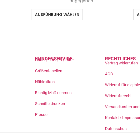
angegeben
AUSFÜHRUNG WÄHLEN
A
KUNDENSERVICE
RECHTLICHES
Häufige Fragen / Hilfe
Vertrag widerrufen
Größentabellen
AGB
Nählexikon
Widerruf für digita
Richtig Maß nehmen
Widerrufsrecht
Schnitte drucken
Versandkosten und 
Presse
Kontakt / Impress
Datenschutz