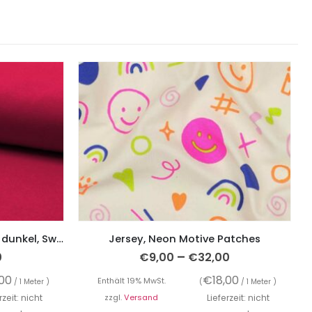
French Terry, unifarben Pink dunkel, Sweatshirtstoff brushed
Jersey, Neon Motive Patches
–
0
€
9,00
€
32,00
,00
€
18,00
Enthält 19% MwSt.
/ 1 Meter )
(
/ 1 Meter )
rzeit: nicht
zzgl.
Versand
Lieferzeit: nicht