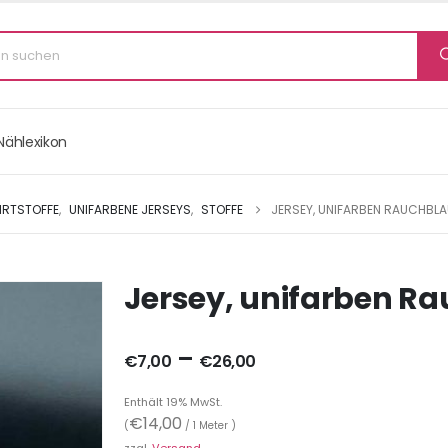
Nählexikon
IRTSTOFFE
,
UNIFARBENE JERSEYS
,
STOFFE
JERSEY, UNIFARBEN RAUCHBLA
Jersey, unifarben R
–
€
7,00
€
26,00
Enthält 19% MwSt.
€
14,00
(
/ 1 Meter )