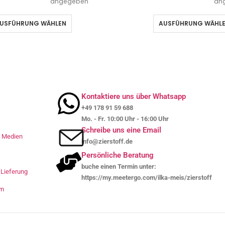
angegeben
an
USFÜHRUNG WÄHLEN
AUSFÜHRUNG WÄHL
Kontaktiere uns über Whatsapp
+49 178 91 59 688
Mo. - Fr. 10:00 Uhr - 16:00 Uhr
Schreibe uns eine Email
le Medien
info@zierstoff.de
Persönliche Beratung
buche einen Termin unter:
Lieferung
https://my.meetergo.com/ilka-meis/zierstoff
um