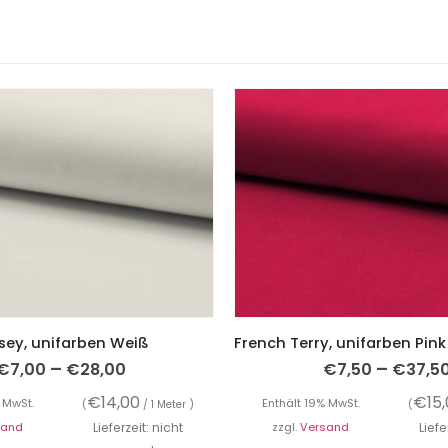
sey, unifarben Weiß
–
–
€
7,00
€
28,00
€
7,50
€
37,5
€
14,00
€
15
 MwSt.
Enthält 19% MwSt.
(
/ 1 Meter )
(
sand
Lieferzeit: nicht
zzgl.
Versand
Liefe