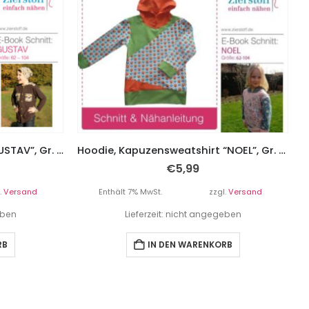
Hemd / Shirt mit Kapuze “GUSTAV”, Gr. 62 – 104
Hoodie, Kapuzensweatshirt “NOEL”, Gr. 62 – 104
€
5,99
.
Versand
Enthält 7% MwSt.
zzgl.
Versand
eben
Lieferzeit: nicht angegeben
RB
IN DEN WARENKORB