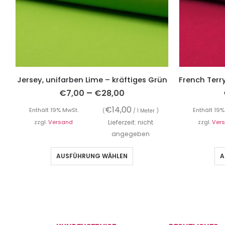
Jersey, unifarben Lime – kräftiges Grün
–
€
7,00
€
28,00
€
14,00
Enthält 19% MwSt.
Enthält 19%
(
/ 1 Meter )
zzgl.
Versand
Lieferzeit: nicht
zzgl.
Ver
angegeben
AUSFÜHRUNG WÄHLEN
A