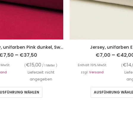
French Terry, unifarben Pink dunkel, Sweatshirtstoff brushed
Jersey, unifarben 
–
–
€
7,50
€
37,50
€
7,00
€
42,0
€
15,00
€
14
 MwSt.
Enthält 19% MwSt.
(
/ 1 Meter )
(
sand
Lieferzeit: nicht
zzgl.
Versand
Liefe
angegeben
an
USFÜHRUNG WÄHLEN
AUSFÜHRUNG WÄHL