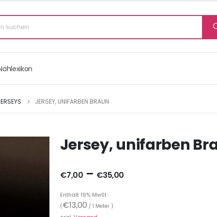
Nählexikon
JERSEYS
JERSEY, UNIFARBEN BRAUN
Jersey, unifarben Br
–
€
7,00
€
35,00
Enthält 19% MwSt.
€
13,00
(
/ 1 Meter )