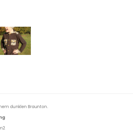
inem dunklen Braunton.
ung
/m2