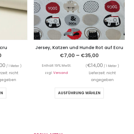
Ecru
Jersey, Katzen und Hunde Rot auf Ecru
–
0
€
7,00
€
35,00
,00
€
14,00
Enthält 19% MwSt.
/ 1 Meter )
(
/ 1 Meter )
rzeit: nicht
zzgl.
Versand
Lieferzeit: nicht
gegeben
angegeben
EN
AUSFÜHRUNG WÄHLEN