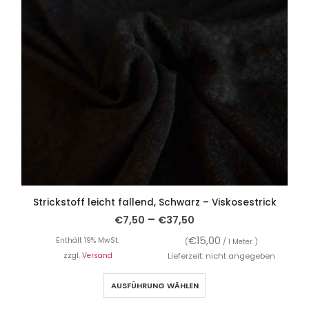
Strickstoff leicht fallend, Schwarz – Viskosestrick
–
€
7,50
€
37,50
€
15,00
Enthält 19% MwSt.
(
/ 1 Meter )
zzgl.
Versand
Lieferzeit: nicht angegeben
AUSFÜHRUNG WÄHLEN