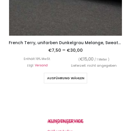
French Terry, unifarben Dunkelgrau Melange, Sweatshirtstoff brushed
–
€
7,50
€
30,00
€
15,00
Enthält 19% MwSt.
(
/ 1 Meter )
zzgl.
Versand
Lieferzeit: nicht angegeben
AUSFÜHRUNG WÄHLEN
KUNDENSERVICE
Häufige Fragen / Hilfe