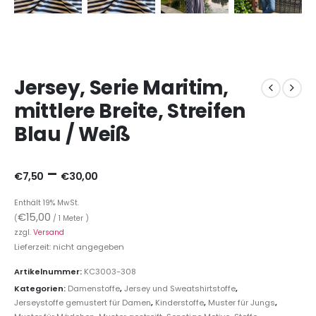
Jersey, Serie Maritim,
mittlere Breite, Streifen
Blau / Weiß
–
€
7,50
€
30,00
Enthält 19% MwSt.
€
15,00
(
/ 1 Meter )
zzgl.
Versand
Lieferzeit: nicht angegeben
Artikelnummer:
KC3003-308
Kategorien:
Damenstoffe
,
Jersey und Sweatshirtstoffe
,
Jerseystoffe gemustert für Damen
,
Kinderstoffe
,
Muster für Jungs
,