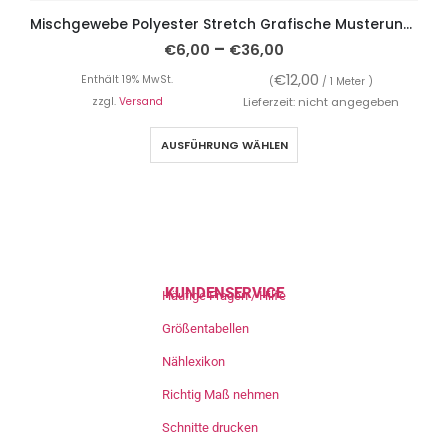
Mischgewebe Polyester Stretch Grafische Musterung Schwarz / Ecru
V
–
€
6,00
€
36,00
€
12,00
Enthält 19% MwSt.
(
/ 1 Meter )
zzgl.
Versand
Lieferzeit: nicht angegeben
AUSFÜHRUNG WÄHLEN
KUNDENSERVICE
Häufige Fragen / Hilfe
Größentabellen
Nählexikon
Richtig Maß nehmen
Schnitte drucken