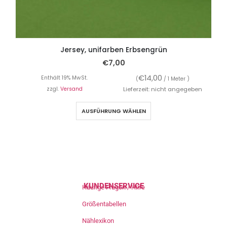
Jersey, unifarben Erbsengrün
€
7,00
€
14,00
Enthält 19% MwSt.
(
/ 1 Meter )
zzgl.
Versand
Lieferzeit: nicht angegeben
AUSFÜHRUNG WÄHLEN
KUNDENSERVICE
Häufige Fragen / Hilfe
Größentabellen
Nählexikon