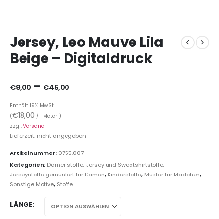
Jersey, Leo Mauve Lila
Beige – Digitaldruck
–
€
9,00
€
45,00
Enthält 19% MwSt.
€
18,00
(
/ 1 Meter )
zzgl.
Versand
Lieferzeit: nicht angegeben
Artikelnummer:
9755.007
Kategorien:
Damenstoffe
,
Jersey und Sweatshirtstoffe
,
Jerseystoffe gemustert für Damen
,
Kinderstoffe
,
Muster für Mädchen
,
Sonstige Motive
,
Stoffe
LÄNGE