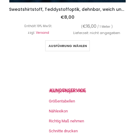
Sweatshirtstoff, Teddystoffoptik, dehnbar, weich und kuschelig – Dunkelblau
€
8,00
€
16,00
Enthält 19% MwSt.
(
/ 1 Meter )
zzgl.
Versand
Lieferzeit: nicht angegeben
AUSFÜHRUNG WÄHLEN
KUNDENSERVICE
Häufige Fragen / Hilfe
Größentabellen
Nählexikon
Richtig Maß nehmen
Schnitte drucken