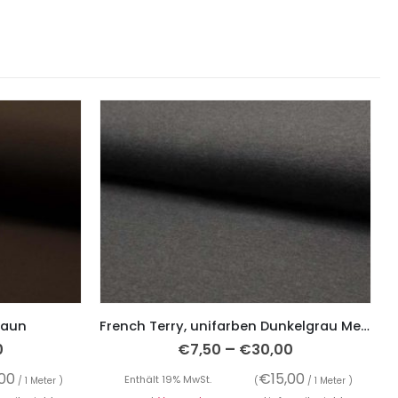
raun
French Terry, unifarben Dunkelgrau Melange, Sweatshirtstoff brushed
–
0
€
7,50
€
30,00
,00
€
15,00
Enthält 19% MwSt.
/ 1 Meter )
(
/ 1 Meter )