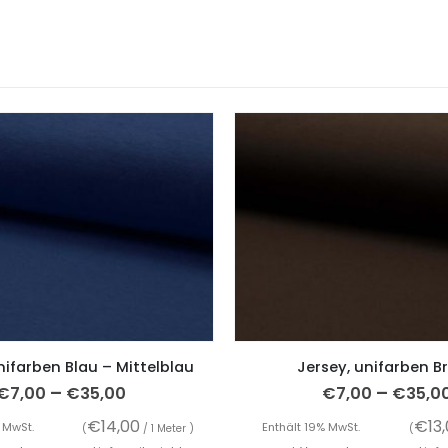
nifarben Blau – Mittelblau
Jersey, unifarben B
–
–
€
7,00
€
35,00
€
7,00
€
35,0
€
14,00
€
13
 MwSt.
Enthält 19% MwSt.
(
/ 1 Meter )
(