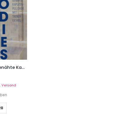
Nähbuch Hoodies – selbstgenähte Kapuzenpullover
.
Versand
eben
RB