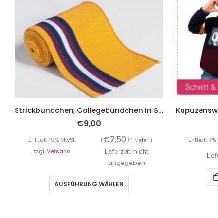
Strickbündchen, Collegebündchen in Senf mit Streifen in Marine/Bordeaux/Weiß, 120 cm
Kapuzenswea
€
9,00
€
7,50
Enthält 19% MwSt.
Enthält 7%
(
/ 1 Meter )
zzgl.
Versand
Lieferzeit: nicht
Lie
angegeben
AUSFÜHRUNG WÄHLEN