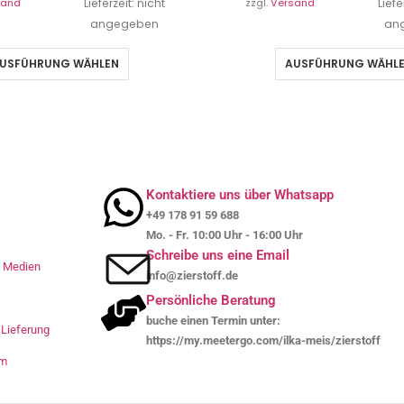
sand
Lieferzeit: nicht
zzgl.
Versand
Liefe
angegeben
an
USFÜHRUNG WÄHLEN
AUSFÜHRUNG WÄHL
Kontaktiere uns über Whatsapp
+49 178 91 59 688
Mo. - Fr. 10:00 Uhr - 16:00 Uhr
Schreibe uns eine Email
le Medien
info@zierstoff.de
Persönliche Beratung
buche einen Termin unter:
Lieferung
https://my.meetergo.com/ilka-meis/zierstoff
um