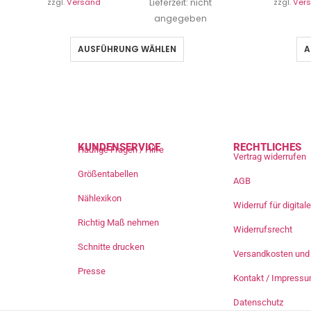
zzgl.
Versand
Lieferzeit: nicht
zzgl.
Ver
angegeben
AUSFÜHRUNG WÄHLEN
A
KUNDENSERVICE
RECHTLICHES
Häufige Fragen / Hilfe
Vertrag widerrufen
Größentabellen
AGB
Nählexikon
Widerruf für digita
Richtig Maß nehmen
Widerrufsrecht
Schnitte drucken
Versandkosten und 
Presse
Kontakt / Impress
Datenschutz