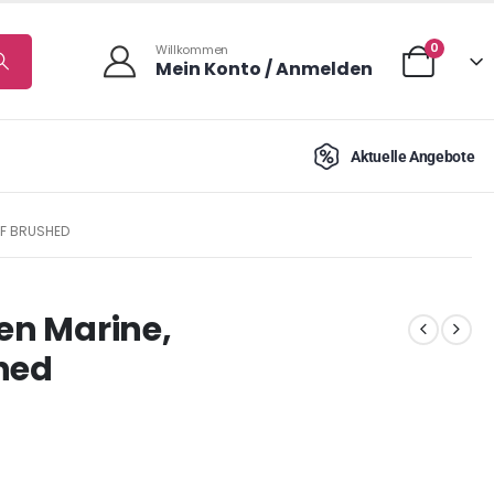
0
Willkommen
Mein Konto / Anmelden
Aktuelle Angebote
FF BRUSHED
ben Marine,
hed