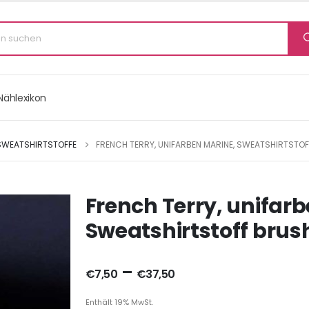
Nählexikon
SWEATSHIRTSTOFFE
FRENCH TERRY, UNIFARBEN MARINE, SWEATSHIRTSTO
French Terry, unifar
Sweatshirtstoff brus
–
€
7,50
€
37,50
Enthält 19% MwSt.