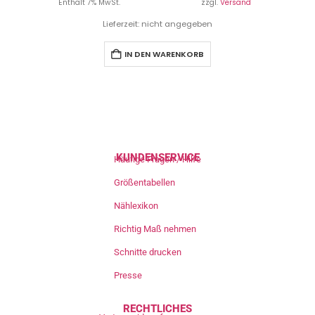
Enthält 7% MwSt.
zzgl.
Versand
Lieferzeit: nicht angegeben
IN DEN WARENKORB
KUNDENSERVICE
Häufige Fragen / Hilfe
Größentabellen
Nählexikon
Richtig Maß nehmen
Schnitte drucken
Presse
RECHTLICHES