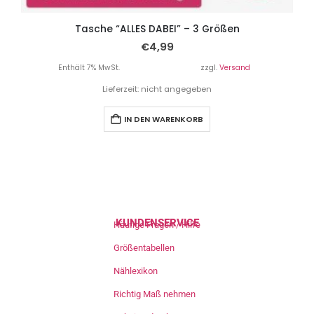
Tasche “ALLES DABEI” – 3 Größen
€
4,99
Enthält 7% MwSt.
zzgl.
Versand
Lieferzeit: nicht angegeben
IN DEN WARENKORB
KUNDENSERVICE
Häufige Fragen / Hilfe
Größentabellen
Nählexikon
Richtig Maß nehmen