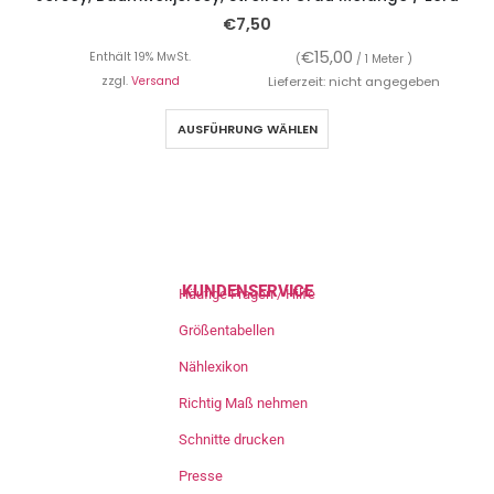
€
7,50
€
15,00
Enthält 19% MwSt.
(
/ 1 Meter )
zzgl.
Versand
Lieferzeit: nicht angegeben
AUSFÜHRUNG WÄHLEN
KUNDENSERVICE
Häufige Fragen / Hilfe
Größentabellen
Nählexikon
Richtig Maß nehmen
Schnitte drucken
Presse